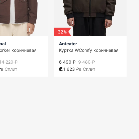
-32%
bal
Anteater
orker коричневая
Куртка WComfy коричневая
14 220 ₽
6 490 ₽
9 480 ₽
₽
в Сплит
1 623 ₽
в Сплит