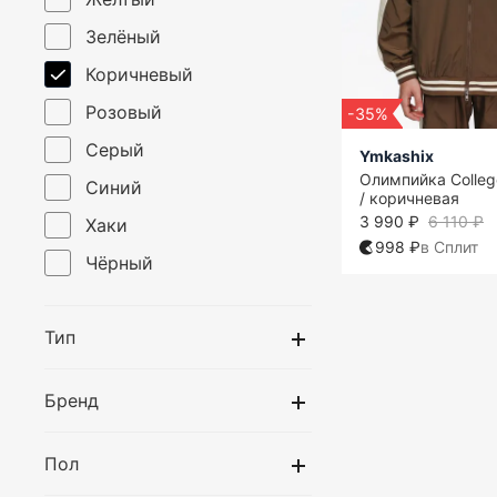
Зелёный
Коричневый
Розовый
-35%
Серый
Ymkashix
Олимпийка Colleg
Синий
/ коричневая
3 990 ₽
6 110 ₽
Хаки
998 ₽
в Сплит
Чёрный
Тип
Бренд
Пол