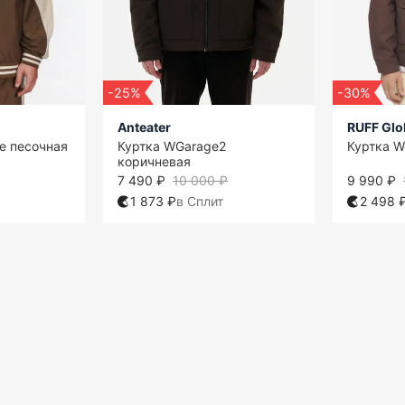
-25%
-30%
Anteater
RUFF Glo
e песочная
Куртка WGarage2
Куртка W
коричневая
7 490 ₽
10 000 ₽
9 990 ₽
1 873 ₽
в Сплит
2 498 