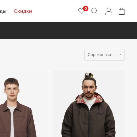
0
нды
Скидки