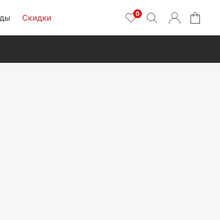
0
нды
Скидки