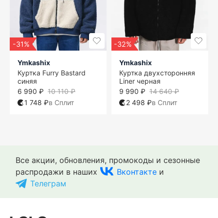
-31%
-32%
Ymkashix
Ymkashix
Куртка Furry Bastard
Куртка двухсторонняя
синяя
Liner черная
6 990 ₽
10 110 ₽
9 990 ₽
14 640 ₽
1 748 ₽
в Сплит
2 498 ₽
в Сплит
Все акции, обновления, промокоды и сезонные
распродажи в наших
Вконтакте
и
Телеграм