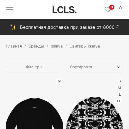
0
Бесплатная доставка при заказе от 8000 ₽
Главная
Бренды
Issaya
Свитеры Issaya
Фильтры
M
S
M
L
XL