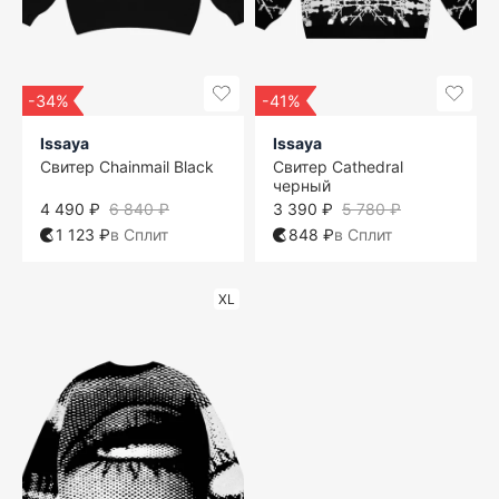
-34%
-41%
Issaya
Issaya
Свитер Chainmail Black
Свитер Cathedral
черный
4 490 ₽
6 840 ₽
3 390 ₽
5 780 ₽
1 123 ₽
в Сплит
848 ₽
в Сплит
XL