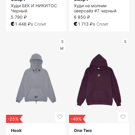
Худи БЕК И НИКИТОС
Худи на молнии
Черный
оверсайз #7 черный
5 790 ₽
6 850 ₽
1 448 ₽
в Сплит
1 713 ₽
в Сплит
S
S
M
-25%
-49%
Hook
One Two