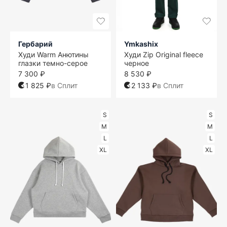
Гербарий
Ymkashix
Худи Warm Анютины
Худи Zip Original fleece
глазки темно-серое
черное
7 300 ₽
8 530 ₽
1 825 ₽
в Сплит
2 133 ₽
в Сплит
S
S
M
M
L
L
XL
XL