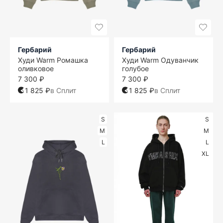
Гербарий
Гербарий
Худи Warm Ромашка
Худи Warm Одуванчик
оливковое
голубое
7 300 ₽
7 300 ₽
1 825 ₽
в Сплит
1 825 ₽
в Сплит
S
S
M
M
L
L
XL