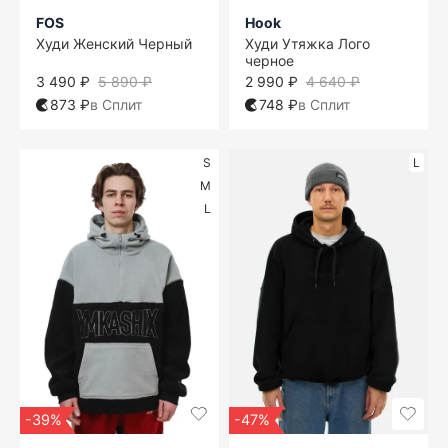
FOS
Hook
Худи Женский Черный
Худи Утяжка Лого
черное
3 490 ₽
5 890 ₽
2 990 ₽
4 640 ₽
873 ₽
в Сплит
748 ₽
в Сплит
S
L
M
L
-39%
-47%