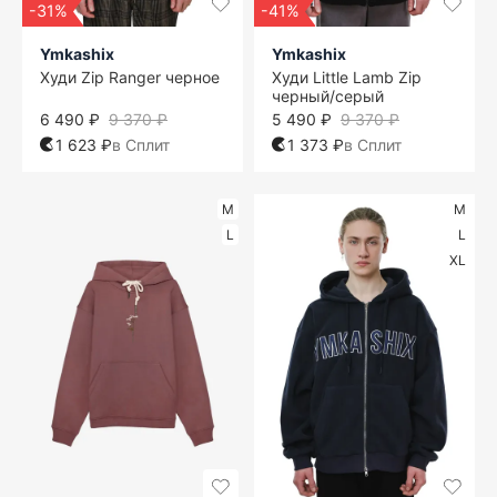
-31%
-41%
Ymkashix
Ymkashix
Худи Zip Ranger черное
Худи Little Lamb Zip
черный/серый
6 490 ₽
9 370 ₽
5 490 ₽
9 370 ₽
1 623 ₽
в Сплит
1 373 ₽
в Сплит
M
M
L
L
XL