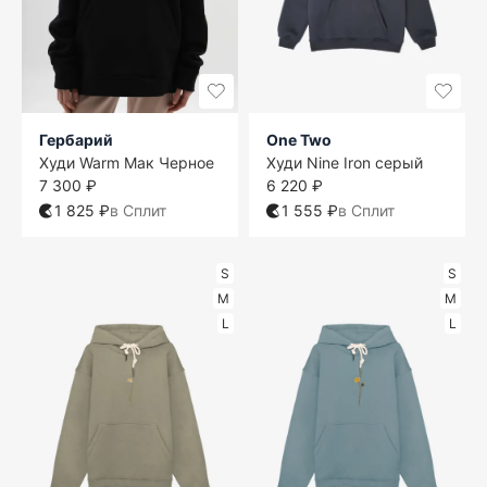
Гербарий
One Two
Худи Warm Мак Черное
Худи Nine Iron серый
7 300 ₽
6 220 ₽
1 825 ₽
в Сплит
1 555 ₽
в Сплит
S
S
M
M
L
L