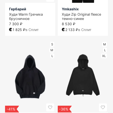
Гербарий
Ymkashix
Худи Warm Гречиха
Худи Zip Original fleece
брусничное
темно-синее
7 300 ₽
8 530 ₽
1 825 ₽
в Сплит
2 133 ₽
в Сплит
S
M
M
L
L
XL
-41%
-36%