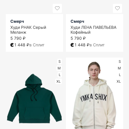
Смерч
Смерч
Худи РНАК Серый
Худи ЛЕНА ПАВЕЛЬЕВА
Меланж
Кофейный
5 790 ₽
5 790 ₽
1 448 ₽
в Сплит
1 448 ₽
в Сплит
S
S
M
M
L
L
XL
XL