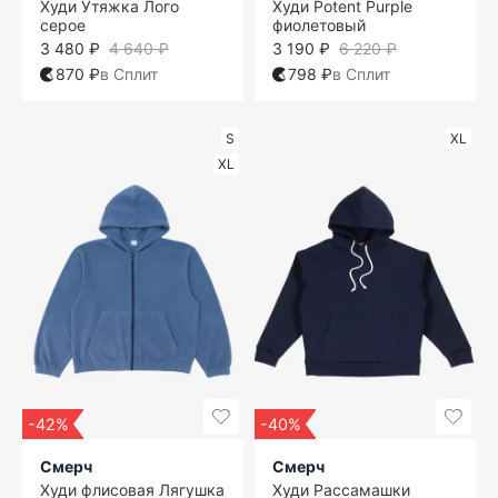
Худи Утяжка Лого
Худи Potent Purple
серое
фиолетовый
3 480 ₽
4 640 ₽
3 190 ₽
6 220 ₽
870 ₽
в Сплит
798 ₽
в Сплит
S
XL
XL
-42%
-40%
Смерч
Смерч
Худи флисовая Лягушка
Худи Рассамашки