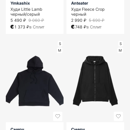
Ymkashix
Anteater
Худи Little Lamb
Худи Fleece Crop
черный/серый
черный
5 490 ₽
9 060 ₽
2 990 ₽
5 690 ₽
1 373 ₽
в Сплит
748 ₽
в Сплит
S
S
M
M
Смерч
Смерч