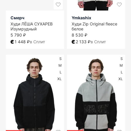
Смерч
Ymkashix
Худи ЛЁША СУХАРЕВ
Худи Zip Original fleece
Изумрудный
белое
5 790 ₽
8 530 ₽
1 448 ₽
в Сплит
2 133 ₽
в Сплит
S
S
M
M
L
L
XL
XL