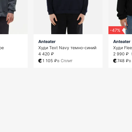
-47%
Anteater
Anteater
ое
Худи Text Navy темно-синий
Худи Fle
4 420 ₽
2 990 ₽
1 105 ₽
в Сплит
748 ₽
в