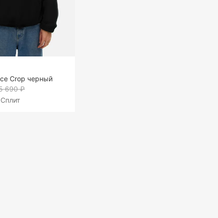
ece Crop черный
5 690 ₽
 Сплит