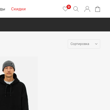
0
нды
Скидки