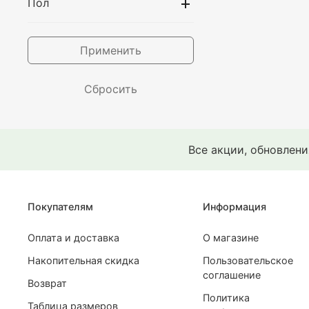
Пол
Outerkit
Ovum
Postaments
Применить
RUFF Global
Сбросить
Une Petite Emeute
Ymkashix
Гербарий
Все акции, обновлен
Смерч
Покупателям
Информация
Оплата и доставка
О магазине
Накопительная скидка
Пользовательское
соглашение
Возврат
Политика
Таблица размеров