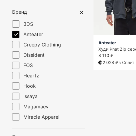
Бренд
3DS
Anteater
Anteater
Creepy Clothing
Худи Phat Zip сер
Dissident
8 110 ₽
2 028 ₽
в Сплит
FOS
Heartz
Hook
Issaya
Magamaev
Miracle Apparel
One Two