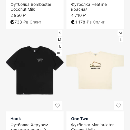
Футболка Bombaster
Футболка Heatline
Coconut Milk
красная
2 950 ₽
4 710 ₽
738 ₽
в Сплит
1 178 ₽
в Сплит
S
M
M
L
L
XL
Hook
One Two
Футболка Херувим
Футболка Manipulator
трикотаж черный
Coconut Milk