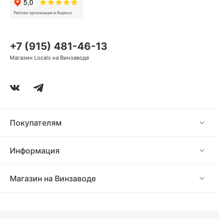
2 238 ₽
1 528 ₽
998 ₽
1 445 ₽
в Сплит
в Сплит
в Сплит
в Сплит
2 238 ₽
в Сплит
+7 (915) 481-46-13
Магазин Locals на Винзаводе
Покупателям
Информация
Магазин на Винзаводе