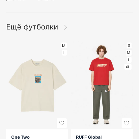
Ещё футболки
M
S
L
M
L
XL
One Two
RUFF Global