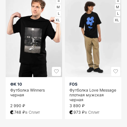
S
S
M
M
L
L
XL
XL
ФК 10
FOS
Футболка Winners
Футболка Love Message
черная
плотная мужская
черная
2 990 ₽
3 890 ₽
748 ₽
в Сплит
973 ₽
в Сплит
S
S
S
S
S
S
S
S