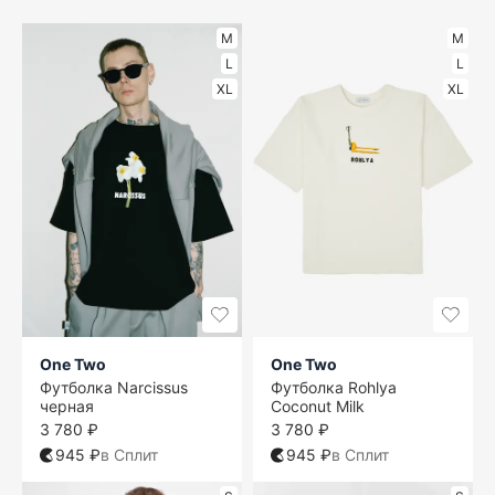
M
M
L
L
XL
XL
One Two
One Two
Футболка Narcissus
Футболка Rohlya
черная
Coconut Milk
3 780 ₽
3 780 ₽
945 ₽
в Сплит
945 ₽
в Сплит