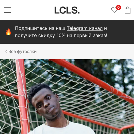
0
Подпишитесь на наш
Telegram канал
и
получите скидку 10% на первый заказ!
футболки