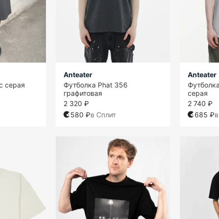
Anteater
Anteater
с серая
Футболка Phat 356
Футболка
графитовая
серая
2 320 ₽
2 740 ₽
580 ₽
в Сплит
685 ₽
в