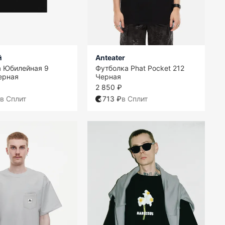
й
Anteater
а Юбилейная 9
Футболка Phat Pocket 212
ерная
Черная
2 850 ₽
в Сплит
713 ₽
в Сплит