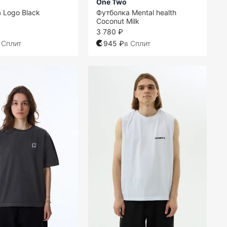
One Two
 Logo Black
Футболка Mental health
Coconut Milk
3 780 ₽
 Сплит
945 ₽
в Сплит