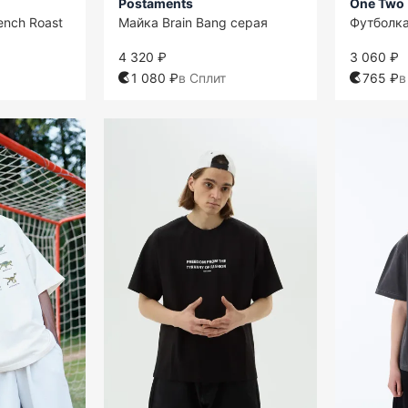
Postaments
One Two
ench Roast
Майка Brain Bang серая
Футболка
4 320 ₽
3 060 ₽
1 080 ₽
в Сплит
765 ₽
в