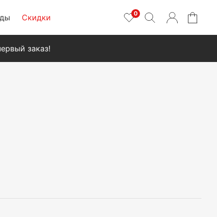
0
нды
Скидки
ервый заказ!