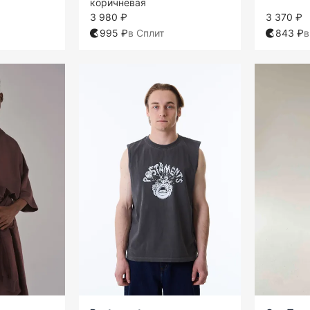
коричневая
3 980 ₽
3 370 ₽
995 ₽
в Сплит
843 ₽
в