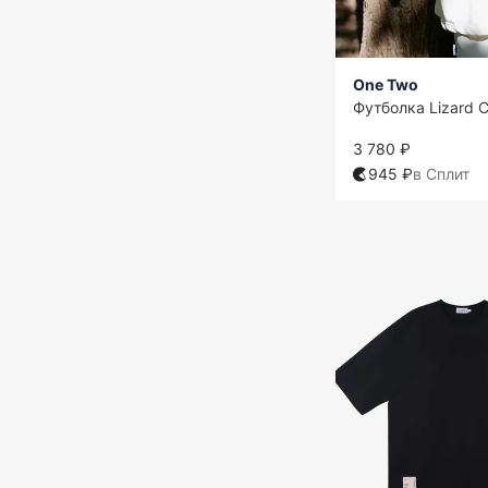
One Two
Футболка Lizard C
3 780 ₽
945 ₽
в Сплит