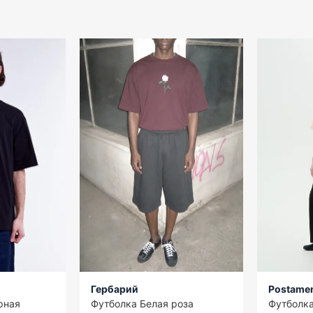
Гербарий
Postame
рная
Футболка Белая роза
Футболка