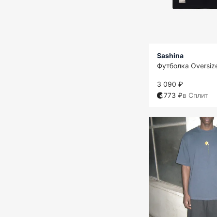
Sashina
Футболка Oversiz
3 090 ₽
773 ₽
в Сплит