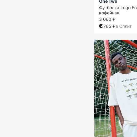
One Two
Футболка Logo Fr
кофейная
3 060 ₽
765 ₽
в Сплит