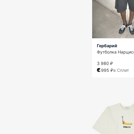
Гербарий
Футболка Нарцис
3 980 ₽
995 ₽
в Сплит