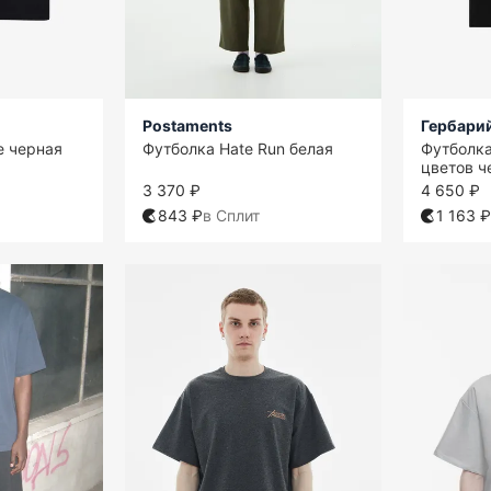
Postaments
Гербари
e черная
Футболка Hate Run белая
Футболк
цветов ч
3 370 ₽
4 650 ₽
843 ₽
в Сплит
1 163 ₽