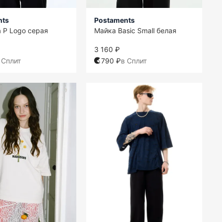
nts
Postaments
 P Logo серая
Майка Basic Small белая
3 160 ₽
 Сплит
790 ₽
в Сплит