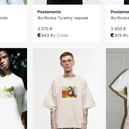
Postaments
Postame
ends
Футболка Tyranny черная
Футболка
3 370 ₽
3 900 ₽
843 ₽
в Сплит
975 ₽
в