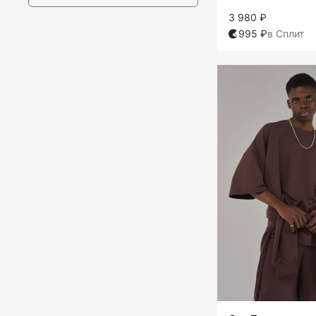
3 980 ₽
995 ₽
в Сплит