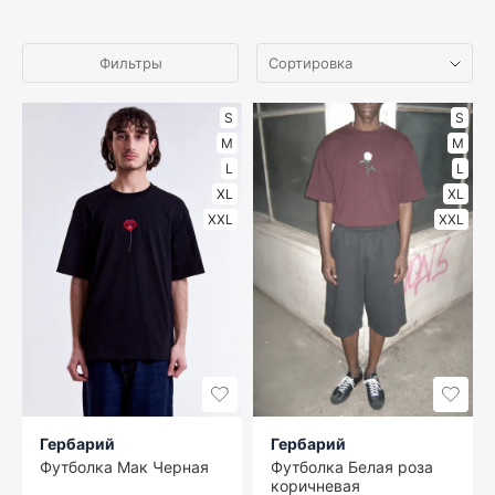
Фильтры
S
S
M
M
L
L
XL
XL
XXL
XXL
Гербарий
Гербарий
Футболка Мак Черная
Футболка Белая роза
коричневая