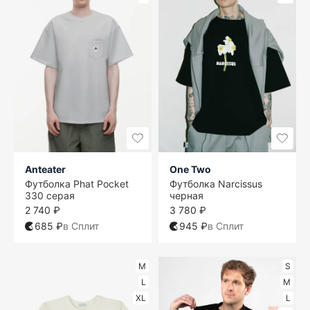
Anteater
One Two
Футболка Phat Pocket
Футболка Narcissus
330 серая
черная
2 740 ₽
3 780 ₽
685 ₽
в Сплит
945 ₽
в Сплит
M
S
L
M
XL
L