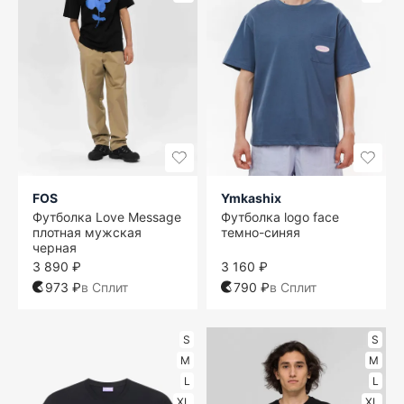
FOS
Ymkashix
Футболка Love Message
Футболка logo face
плотная мужская
темно-синяя
черная
3 890 ₽
3 160 ₽
973 ₽
в Сплит
790 ₽
в Сплит
S
S
M
M
L
L
XL
XL