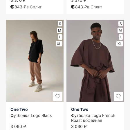
3 370 ₽
3 370 ₽
843 ₽
в Сплит
843 ₽
в Сплит
S
S
M
M
L
L
XL
XL
One Two
One Two
Футболка Logo Black
Футболка Logo French
Roast кофейная
3 060 ₽
3 060 ₽