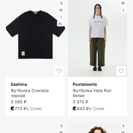
S
M
M
L
L
XL
Sashina
Postaments
Футболка Oversize
Футболка Hate Run
черная
белая
3 090 ₽
3 370 ₽
773 ₽
в Сплит
843 ₽
в Сплит
S
S
M
M