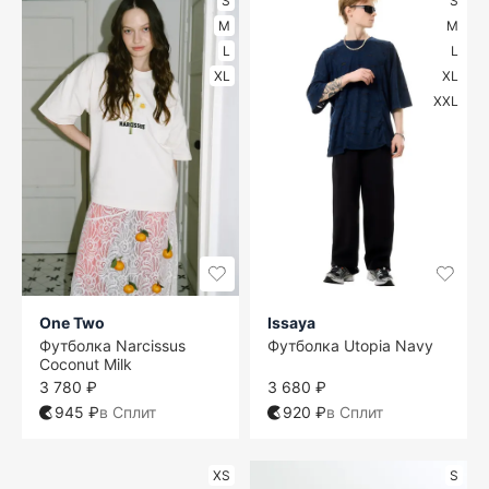
S
S
M
M
L
L
XL
XL
XXL
One Two
Issaya
Футболка Narcissus
Футболка Utopia Navy
Coconut Milk
3 780 ₽
3 680 ₽
945 ₽
в Сплит
920 ₽
в Сплит
XS
S