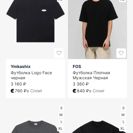
Ymkashix
FOS
Футболка Logo Face
Футболка Плотная
черная
Мужская Черная
3 160 ₽
3 360 ₽
790 ₽
в Сплит
840 ₽
в Сплит
S
S
M
M
L
L
XL
XL