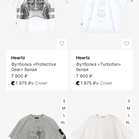
Heartz
Heartz
Футболка «Protective
Футболка «Turbofan»
Gear» белая
белая
7 900 ₽
7 900 ₽
1 975 ₽
в Сплит
1 975 ₽
в Сплит
S
S
M
M
L
L
XL
XL