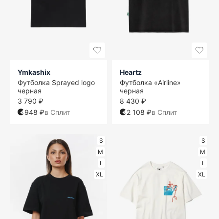
Ymkashix
Heartz
Футболка Sprayed logo
Футболка «Airline»
черная
черная
3 790 ₽
8 430 ₽
948 ₽
в Сплит
2 108 ₽
в Сплит
S
S
M
M
L
L
XL
XL