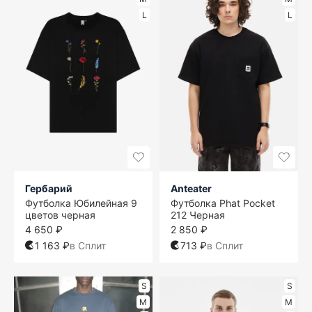
L
L
Гербарий
Anteater
Футболка Юбилейная 9
Футболка Phat Pocket
цветов черная
212 Черная
4 650 ₽
2 850 ₽
1 163 ₽
в Сплит
713 ₽
в Сплит
S
S
M
M