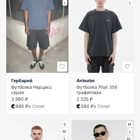
L
L
Гербарий
Anteater
Футболка Нарцисс
Футболка Phat 356
серая
графитовая
3 980 ₽
2 320 ₽
995 ₽
в Сплит
580 ₽
в Сплит
S
M
M
L
L
XL