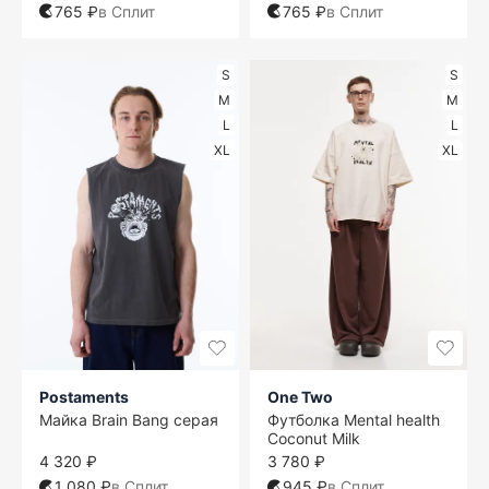
765 ₽
в Сплит
765 ₽
в Сплит
S
S
M
M
L
L
XL
XL
Postaments
One Two
Майка Brain Bang серая
Футболка Mental health
Coconut Milk
4 320 ₽
3 780 ₽
1 080 ₽
в Сплит
945 ₽
в Сплит