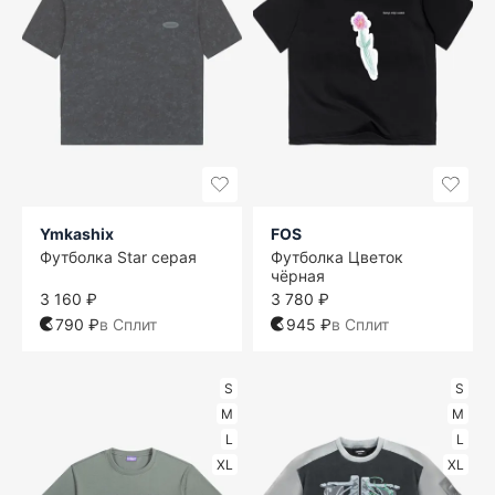
Ymkashix
FOS
Футболка Star серая
Футболка Цветок
чёрная
3 160 ₽
3 780 ₽
790 ₽
в Сплит
945 ₽
в Сплит
S
S
M
M
L
L
XL
XL