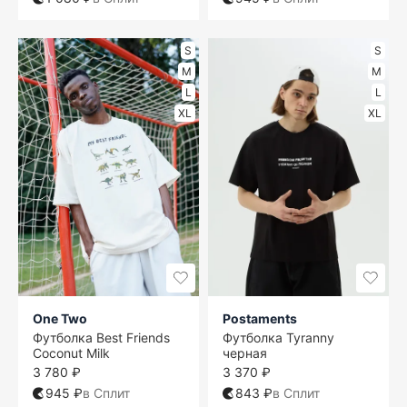
S
S
M
M
L
L
XL
XL
One Two
Postaments
Футболка Best Friends
Футболка Tyranny
Coconut Milk
черная
3 780 ₽
3 370 ₽
945 ₽
в Сплит
843 ₽
в Сплит