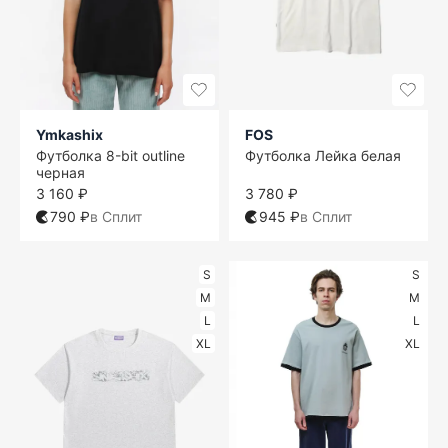
Ymkashix
FOS
Футболка 8-bit outline
Футболка Лейка белая
черная
3 160 ₽
3 780 ₽
790 ₽
в Сплит
945 ₽
в Сплит
S
S
M
M
L
L
XL
XL