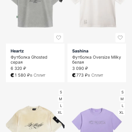
Heartz
Sashina
Футболка Ghosted
Футболка Oversize Milky
серая
белая
6 320 ₽
3 090 ₽
1 580 ₽
в Сплит
773 ₽
в Сплит
S
S
M
M
L
L
XL
XL