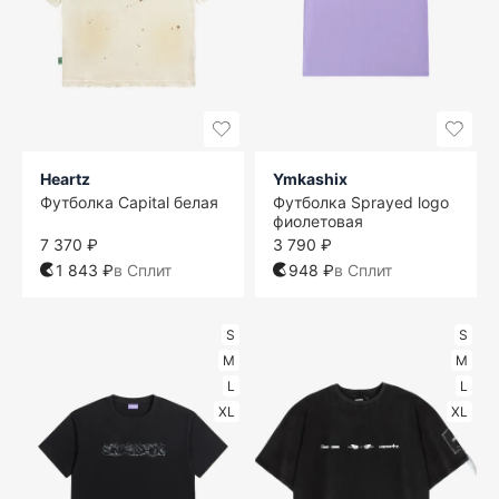
Heartz
Ymkashix
Футболка Capital белая
Футболка Sprayed logo
фиолетовая
7 370 ₽
3 790 ₽
1 843 ₽
в Сплит
948 ₽
в Сплит
S
S
M
M
L
L
XL
XL