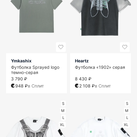
Ymkashix
Heartz
Футболка Sprayed logo
Футболка «1902» серая
темно-серая
3 790 ₽
8 430 ₽
948 ₽
в Сплит
2 108 ₽
в Сплит
S
S
M
M
L
L
XL
XL