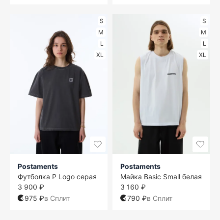
S
S
M
M
L
L
XL
XL
Postaments
Postaments
Футболка P Logo серая
Майка Basic Small белая
3 900 ₽
3 160 ₽
975 ₽
в Сплит
790 ₽
в Сплит