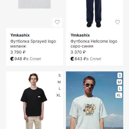
Ymkashix
Ymkashix
Футболка Sprayed logo
Футболка Hellcome logo
меланж
серо-синяя
3 790 ₽
3 370 ₽
948 ₽
в Сплит
843 ₽
в Сплит
S
S
M
M
L
L
XL
XL