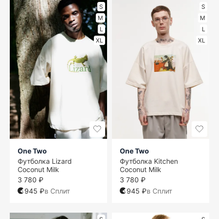
S
S
M
M
L
L
XL
XL
One Two
One Two
Футболка Lizard
Футболка Kitchen
Coconut Milk
Coconut Milk
3 780 ₽
3 780 ₽
945 ₽
в Сплит
945 ₽
в Сплит