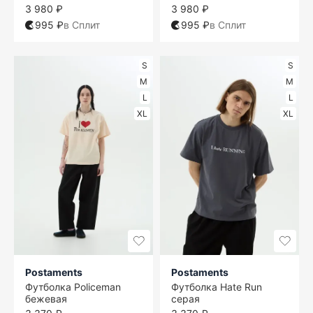
3 980 ₽
3 980 ₽
995 ₽
в Сплит
995 ₽
в Сплит
S
S
M
M
L
L
XL
XL
Postaments
Postaments
Футболка Policeman
Футболка Hate Run
бежевая
серая