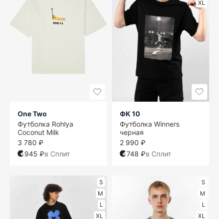
XL
One Two
ФК 10
Футболка Rohlya
Футболка Winners
Coconut Milk
черная
3 780 ₽
2 990 ₽
945 ₽
в Сплит
748 ₽
в Сплит
S
S
M
M
L
L
XL
XL