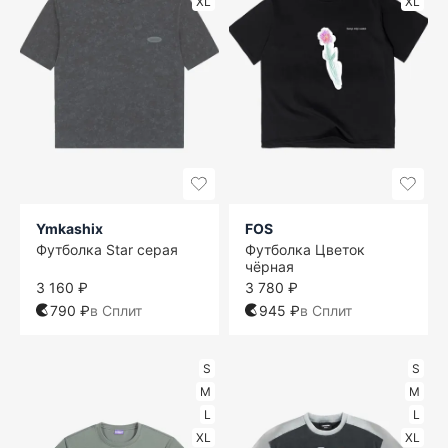
XL
XL
Ymkashix
FOS
Футболка Star серая
Футболка Цветок
чёрная
3 160 ₽
3 780 ₽
790 ₽
в Сплит
945 ₽
в Сплит
S
S
M
M
L
L
XL
XL