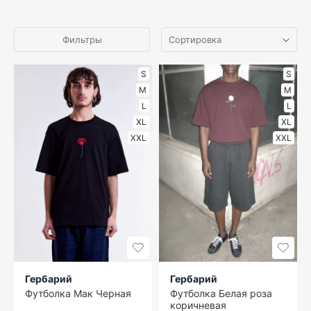
Фильтры
S
S
M
M
L
L
XL
XL
XXL
XXL
Гербарий
Гербарий
Футболка Мак Черная
Футболка Белая роза
коричневая