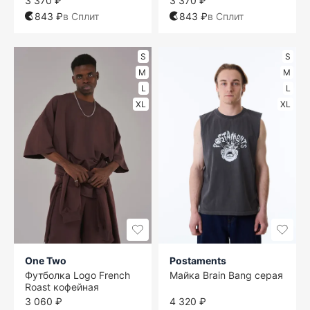
3 370 ₽
3 370 ₽
843 ₽
в Сплит
843 ₽
в Сплит
S
S
M
M
L
L
XL
XL
One Two
Postaments
Футболка Logo French
Майка Brain Bang серая
Roast кофейная
3 060 ₽
4 320 ₽