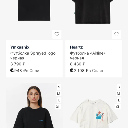
Ymkashix
Heartz
Футболка Sprayed logo
Футболка «Airline»
черная
черная
3 790 ₽
8 430 ₽
948 ₽
в Сплит
2 108 ₽
в Сплит
S
S
M
M
L
L
XL
XL