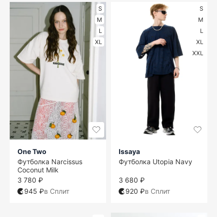
S
S
M
M
L
L
XL
XL
XXL
One Two
Issaya
Футболка Narcissus
Футболка Utopia Navy
Coconut Milk
3 780 ₽
3 680 ₽
945 ₽
в Сплит
920 ₽
в Сплит