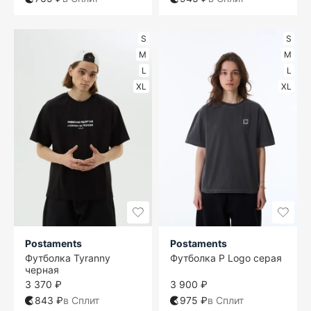
S
S
M
M
L
L
XL
XL
Postaments
Postaments
Футболка Tyranny
Футболка P Logo серая
черная
3 370 ₽
3 900 ₽
843 ₽
в Сплит
975 ₽
в Сплит