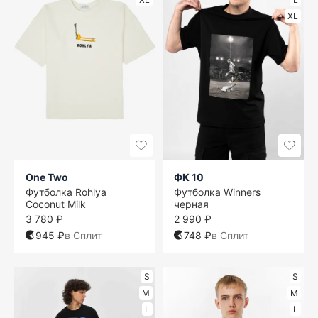
XL
One Two
ФК 10
Футболка Rohlya
Футболка Winners
Coconut Milk
черная
3 780 ₽
2 990 ₽
945 ₽
в Сплит
748 ₽
в Сплит
S
S
M
M
L
L