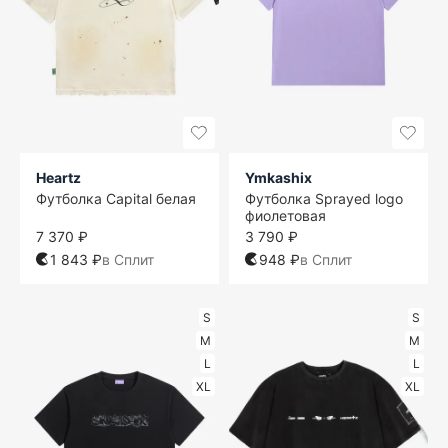
Heartz
Ymkashix
Футболка Capital белая
Футболка Sprayed logo
фиолетовая
7 370 ₽
3 790 ₽
1 843 ₽
в Сплит
948 ₽
в Сплит
S
S
M
M
L
L
XL
XL