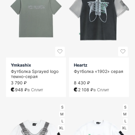
Ymkashix
Heartz
Футболка Sprayed logo
Футболка «1902» серая
темно-серая
3 790 ₽
8 430 ₽
948 ₽
в Сплит
2 108 ₽
в Сплит
S
S
M
M
L
L
XL
XL