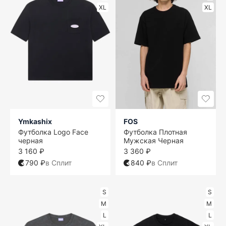
XL
XL
Ymkashix
FOS
Футболка Logo Face
Футболка Плотная
черная
Мужская Черная
3 160 ₽
3 360 ₽
790 ₽
в Сплит
840 ₽
в Сплит
S
S
M
M
L
L