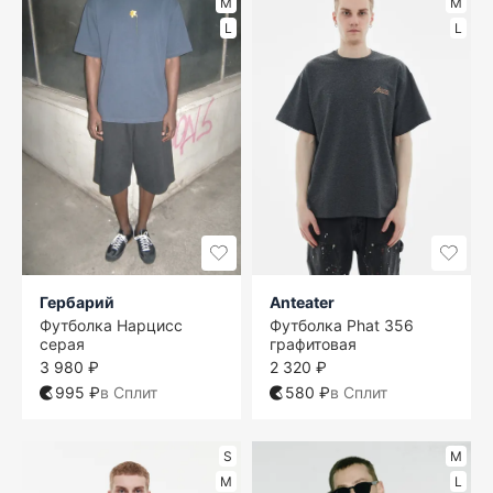
M
M
L
L
Гербарий
Anteater
Футболка Нарцисс
Футболка Phat 356
серая
графитовая
3 980 ₽
2 320 ₽
995 ₽
в Сплит
580 ₽
в Сплит
S
M
M
L