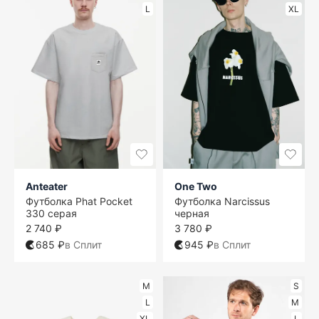
L
XL
Anteater
One Two
Футболка Phat Pocket
Футболка Narcissus
330 серая
черная
2 740 ₽
3 780 ₽
685 ₽
в Сплит
945 ₽
в Сплит
M
S
L
M
XL
L