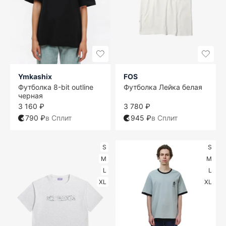
Ymkashix
FOS
Футболка 8-bit outline
Футболка Лейка белая
черная
3 160 ₽
3 780 ₽
790 ₽
в Сплит
945 ₽
в Сплит
S
S
M
M
L
L
XL
XL