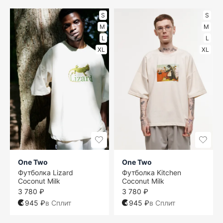
S
S
M
M
L
L
XL
XL
One Two
One Two
Футболка Lizard
Футболка Kitchen
Coconut Milk
Coconut Milk
3 780 ₽
3 780 ₽
945 ₽
в Сплит
945 ₽
в Сплит