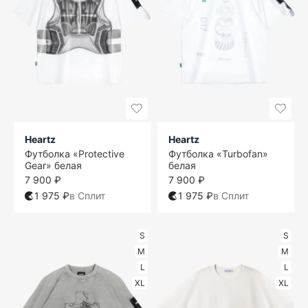
Heartz
Heartz
Футболка «Protective
Футболка «Turbofan»
Gear» белая
белая
7 900 ₽
7 900 ₽
1 975 ₽
в Сплит
1 975 ₽
в Сплит
S
S
M
M
L
L
XL
XL