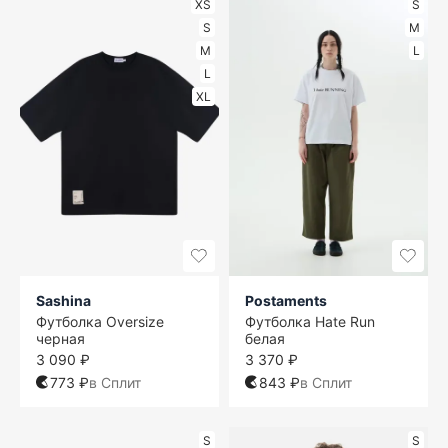
XS
S
S
M
M
L
L
XL
Sashina
Postaments
Футболка Oversize
Футболка Hate Run
черная
белая
3 090 ₽
3 370 ₽
773 ₽
в Сплит
843 ₽
в Сплит
S
S