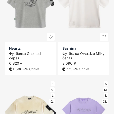
Heartz
Sashina
Футболка Ghosted
Футболка Oversize Milky
серая
белая
6 320 ₽
3 090 ₽
1 580 ₽
в Сплит
773 ₽
в Сплит
S
S
M
M
L
L
XL
XL