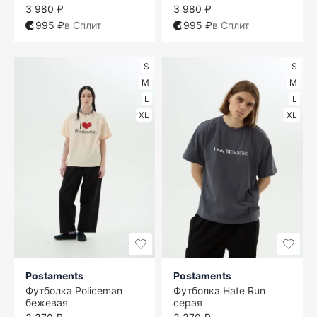
3 980 ₽
3 980 ₽
995 ₽
в Сплит
995 ₽
в Сплит
S
S
M
M
L
L
XL
XL
Postaments
Postaments
Футболка Policeman
Футболка Hate Run
бежевая
серая