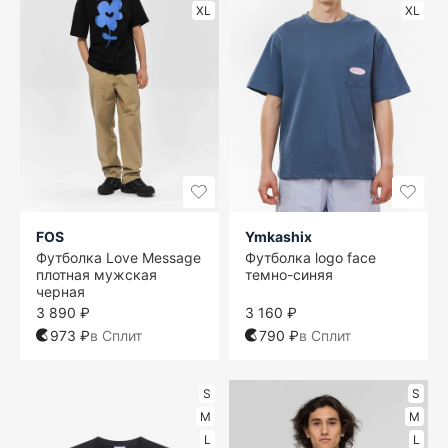
XL
XL
FOS
Ymkashix
Футболка Love Message
Футболка logo face
плотная мужская
темно-синяя
черная
3 890 ₽
3 160 ₽
973 ₽
в Сплит
790 ₽
в Сплит
S
S
M
M
L
L