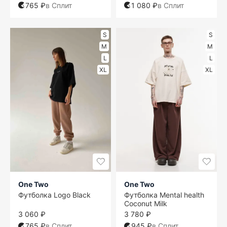
765 ₽
в Сплит
1 080 ₽
в Сплит
S
S
M
M
L
L
XL
XL
One Two
One Two
Футболка Logo Black
Футболка Mental health
Coconut Milk
3 060 ₽
3 780 ₽
765 ₽
в Сплит
945 ₽
в Сплит