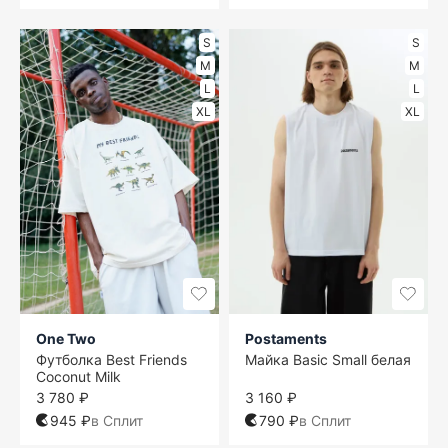
S
S
M
M
L
L
XL
XL
One Two
Postaments
Футболка Best Friends
Майка Basic Small белая
Coconut Milk
3 780 ₽
3 160 ₽
945 ₽
в Сплит
790 ₽
в Сплит