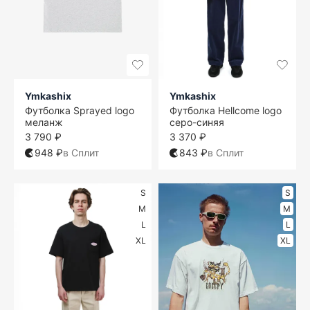
Ymkashix
Ymkashix
Футболка Sprayed logo
Футболка Hellcome logo
меланж
серо-синяя
3 790 ₽
3 370 ₽
948 ₽
в Сплит
843 ₽
в Сплит
S
S
M
M
L
L
XL
XL