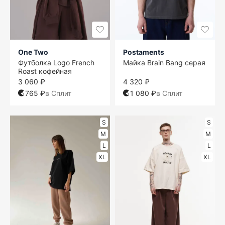
One Two
Postaments
Футболка Logo French
Майка Brain Bang серая
Roast кофейная
3 060 ₽
4 320 ₽
765 ₽
в Сплит
1 080 ₽
в Сплит
S
S
M
M
L
L
XL
XL