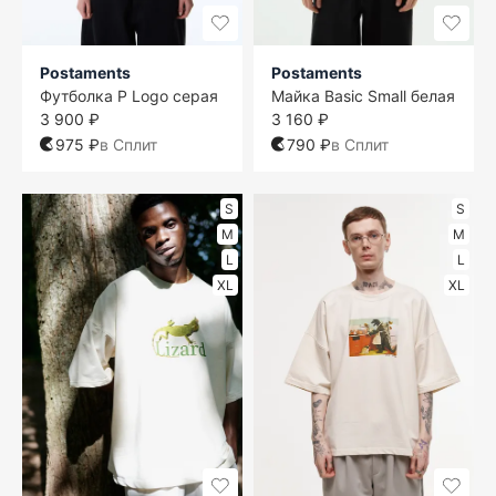
Postaments
Postaments
Футболка P Logo серая
Майка Basic Small белая
3 900 ₽
3 160 ₽
975 ₽
в Сплит
790 ₽
в Сплит
S
S
M
M
L
L
XL
XL