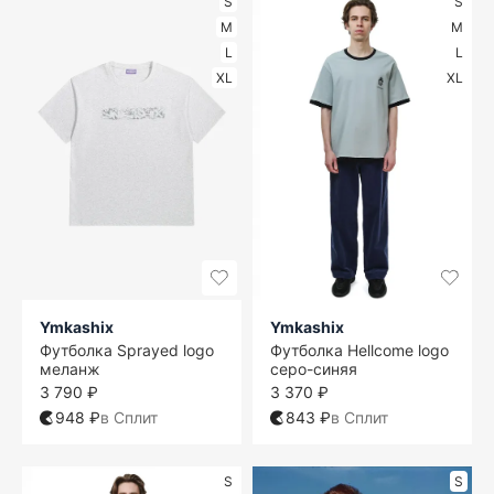
S
S
M
M
L
L
XL
XL
Ymkashix
Ymkashix
Футболка Sprayed logo
Футболка Hellcome logo
меланж
серо-синяя
3 790 ₽
3 370 ₽
948 ₽
в Сплит
843 ₽
в Сплит
S
S