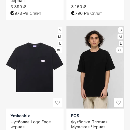
черная
3 890 ₽
3 160 ₽
973 ₽
в Сплит
790 ₽
в Сплит
S
S
M
M
L
L
XL
XL
Ymkashix
FOS
Футболка Logo Face
Футболка Плотная
черная
Мужская Черная