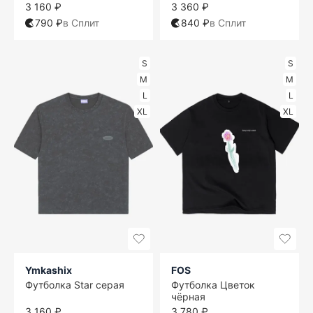
3 160 ₽
3 360 ₽
790 ₽
в Сплит
840 ₽
в Сплит
S
S
M
M
L
L
XL
XL
Ymkashix
FOS
Футболка Star серая
Футболка Цветок
чёрная
3 160 ₽
3 780 ₽