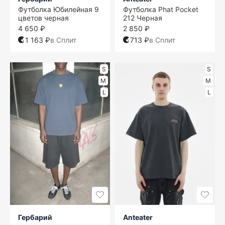
Футболка Юбилейная 9
Футболка Phat Pocket
цветов черная
212 Черная
4 650 ₽
2 850 ₽
1 163 ₽
в Сплит
713 ₽
в Сплит
S
S
M
M
L
L
Гербарий
Anteater