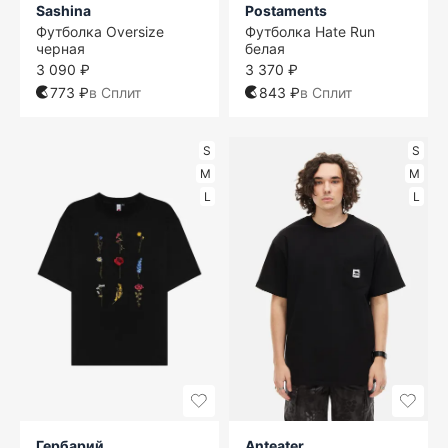
Sashina
Postaments
Футболка Oversize
Футболка Hate Run
черная
белая
3 090 ₽
3 370 ₽
773 ₽
в Сплит
843 ₽
в Сплит
S
S
M
M
L
L
Гербарий
Anteater