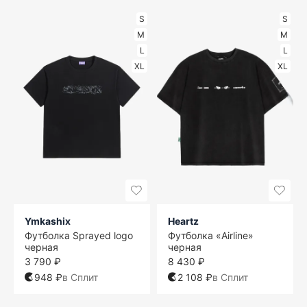
S
S
M
M
L
L
XL
XL
Ymkashix
Heartz
Футболка Sprayed logo
Футболка «Airline»
черная
черная
3 790 ₽
8 430 ₽
948 ₽
в Сплит
2 108 ₽
в Сплит