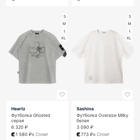
S
S
M
M
L
L
XL
XL
Heartz
Sashina
Футболка Ghosted
Футболка Oversize Milky
серая
белая
6 320 ₽
3 090 ₽
1 580 ₽
в Сплит
773 ₽
в Сплит