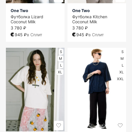
One Two
One Two
Футболка Lizard
Футболка Kitchen
Coconut Milk
Coconut Milk
3 780 ₽
3 780 ₽
945 ₽
в Сплит
945 ₽
в Сплит
S
S
M
M
L
L
XL
XL
XXL