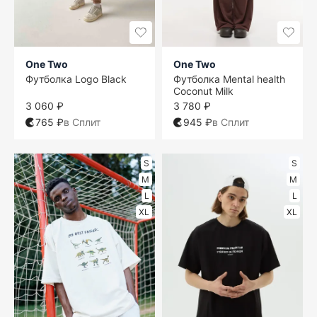
One Two
One Two
Футболка Logo Black
Футболка Mental health
Coconut Milk
3 060 ₽
3 780 ₽
765 ₽
в Сплит
945 ₽
в Сплит
S
S
M
M
L
L
XL
XL