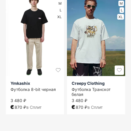
M
M
L
L
XL
XL
Ymkashix
Creepy Clothing
Футболка 8-bit черная
Футболка Транскот
белая
3 480 ₽
3 480 ₽
870 ₽
в Сплит
870 ₽
в Сплит