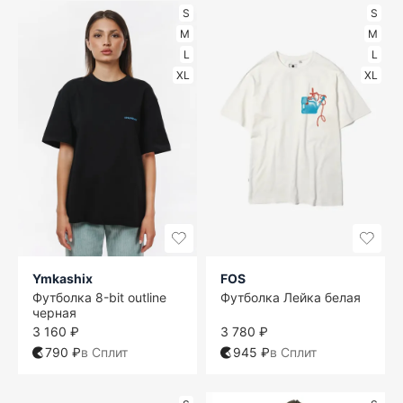
S
S
M
M
L
L
XL
XL
Ymkashix
FOS
Футболка 8-bit outline
Футболка Лейка белая
черная
3 160 ₽
3 780 ₽
790 ₽
в Сплит
945 ₽
в Сплит