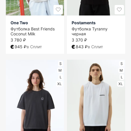
One Two
Postaments
Футболка Best Friends
Футболка Tyranny
Coconut Milk
черная
3 780 ₽
3 370 ₽
945 ₽
в Сплит
843 ₽
в Сплит
S
S
M
M
L
L
XL
XL