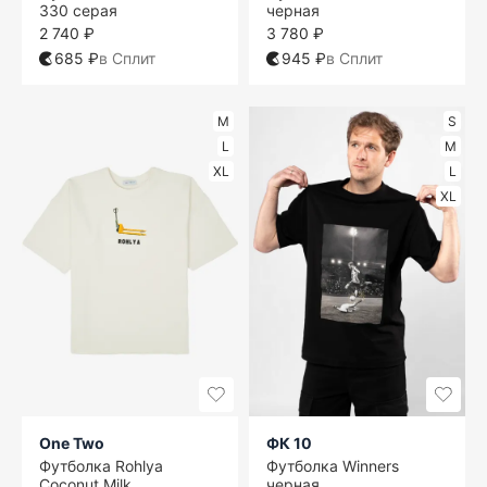
330 серая
черная
2 740 ₽
3 780 ₽
685 ₽
в Сплит
945 ₽
в Сплит
M
S
L
M
XL
L
XL
One Two
ФК 10
Футболка Rohlya
Футболка Winners
Coconut Milk
черная