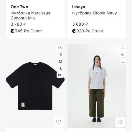
One Two
Issaya
Футболка Narcissus
Футболка Utopia Navy
Coconut Milk
3 780 ₽
3 680 ₽
945 ₽
в Сплит
920 ₽
в Сплит
XS
S
S
M
M
L
L
XL