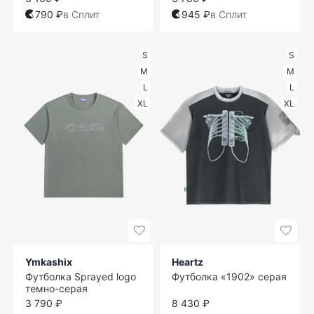
790 ₽
в Сплит
945 ₽
в Сплит
S
S
M
M
L
L
XL
XL
Ymkashix
Heartz
Футболка Sprayed logo
Футболка «1902» серая
темно-серая
3 790 ₽
8 430 ₽