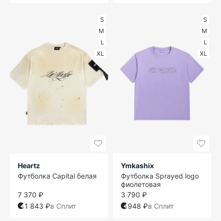
S
S
M
M
L
L
XL
XL
Heartz
Ymkashix
Футболка Capital белая
Футболка Sprayed logo
фиолетовая
7 370 ₽
3 790 ₽
1 843 ₽
в Сплит
948 ₽
в Сплит