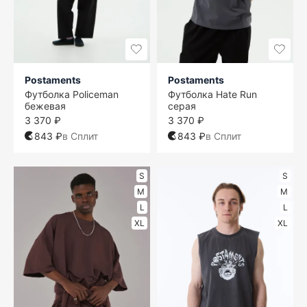
Postaments
Postaments
Футболка Policeman
Футболка Hate Run
бежевая
серая
3 370 ₽
3 370 ₽
843 ₽
в Сплит
843 ₽
в Сплит
S
S
M
M
L
L
XL
XL