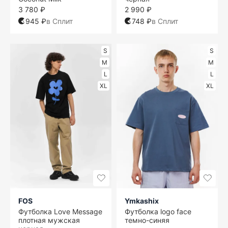
3 780 ₽
2 990 ₽
945 ₽
в Сплит
748 ₽
в Сплит
S
S
M
M
L
L
XL
XL
FOS
Ymkashix
Футболка Love Message
Футболка logo face
плотная мужская
темно-синяя