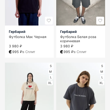
Гербарий
Гербарий
Футболка Мак Черная
Футболка Белая роза
коричневая
3 980 ₽
3 980 ₽
995 ₽
в Сплит
995 ₽
в Сплит
S
S
M
M
L
L
XL
XL