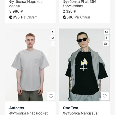
Футболка Нарцисс
Футболка Phat 356
серая
графитовая
3 980 ₽
2 320 ₽
995 ₽
в Сплит
580 ₽
в Сплит
S
M
M
L
L
XL
Anteater
One Two
Футболка Phat Pocket
Футболка Narcissus