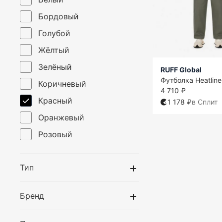
Бордовый
Голубой
Жёлтый
Зелёный
RUFF Global
Футболка Heatlin
Коричневый
4 710 ₽
Красный
1 178 ₽
в Сплит
Оранжевый
Розовый
Серый
Тип
Синий
Фиолетовый
Бренд
Хаки
Чёрный