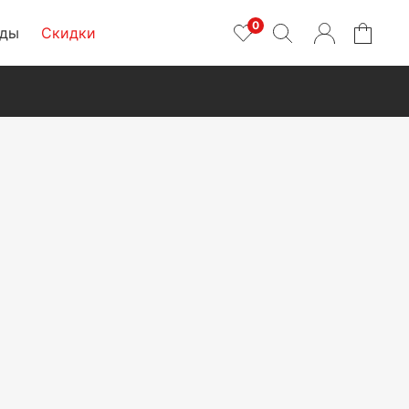
0
нды
Скидки