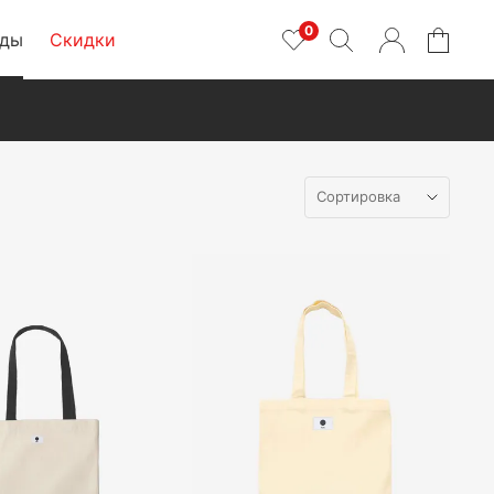
0
нды
Скидки