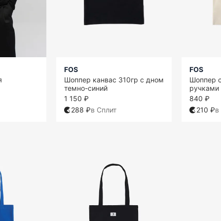
FOS
FOS
я
Шоппер канвас 310гр с дном
Шоппер 
темно-синий
ручками 
1 150 ₽
840 ₽
288 ₽
в Сплит
210 ₽
в