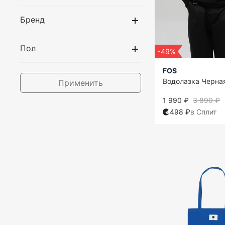
Бренд
Пол
-49%
FOS
Водолазка Черна
Применить
1 990 ₽
3 890 ₽
498 ₽
в Сплит