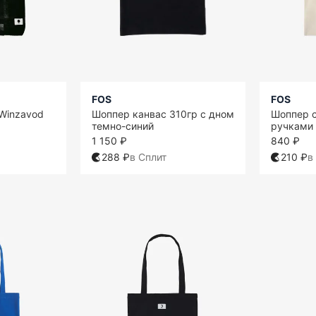
FOS
FOS
Winzavod
Шоппер канвас 310гр с дном
Шоппер 
темно-синий
ручками 
1 150 ₽
840 ₽
288 ₽
в Сплит
210 ₽
в