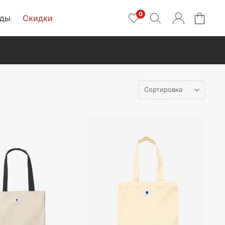
0
нды
Скидки