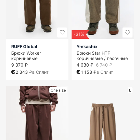
-31%
RUFF Global
Ymkashix
Брюки Worker
Брюки Star HTF
коричневые
коричневые / песочные
9 370 ₽
4 630 ₽
6 740 ₽
2 343 ₽
в Сплит
1 158 ₽
в Сплит
One size
L