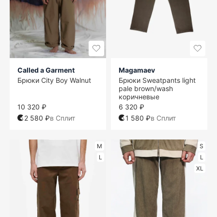
Called a Garment
Magamaev
Брюки City Boy Walnut
Брюки Sweatpants light
pale brown/wash
коричневые
10 320 ₽
6 320 ₽
2 580 ₽
в Сплит
1 580 ₽
в Сплит
M
S
L
L
XL