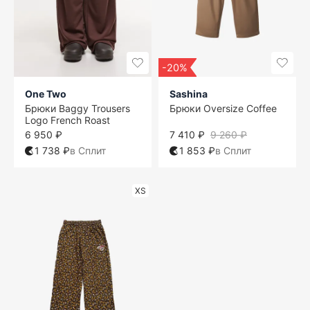
-20%
One Two
Sashina
Брюки Baggy Trousers
Брюки Oversize Coffee
Logo French Roast
6 950 ₽
7 410 ₽
9 260 ₽
1 738 ₽
в Сплит
1 853 ₽
в Сплит
XS