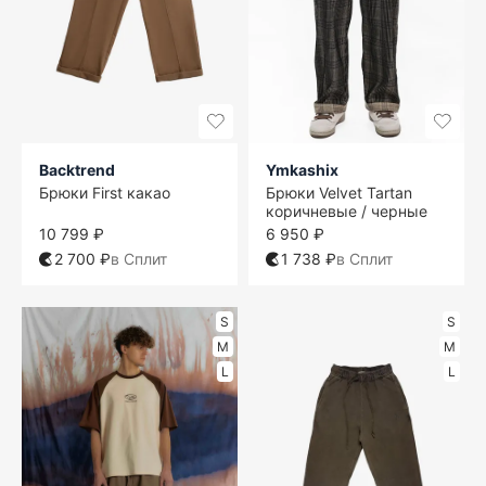
Backtrend
Ymkashix
Брюки First какао
Брюки Velvet Tartan
коричневые / черные
10 799 ₽
6 950 ₽
2 700 ₽
в Сплит
1 738 ₽
в Сплит
S
S
M
M
L
L