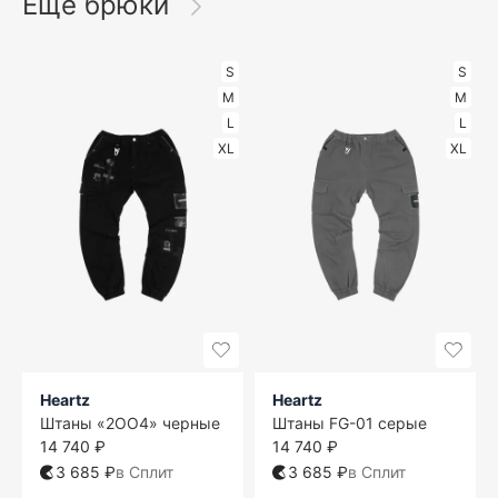
Ещё брюки
S
S
M
M
L
L
XL
XL
Heartz
Heartz
Штаны «2OO4» черные
Штаны FG-01 серые
14 740 ₽
14 740 ₽
3 685 ₽
в Сплит
3 685 ₽
в Сплит