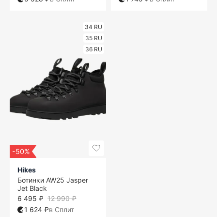
34 RU
35 RU
36 RU
-50%
Hikes
Ботинки AW25 Jasper
Jet Black
6 495 ₽
12 990 ₽
1 624 ₽
в Сплит