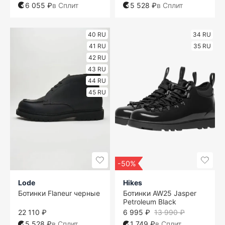
6 055 ₽
в Сплит
5 528 ₽
в Сплит
40 RU
34 RU
41 RU
35 RU
42 RU
43 RU
44 RU
45 RU
-50%
Lode
Hikes
Ботинки Flaneur черные
Ботинки AW25 Jasper
Petroleum Black
22 110 ₽
6 995 ₽
13 990 ₽
5 528 ₽
в Сплит
1 749 ₽
в Сплит