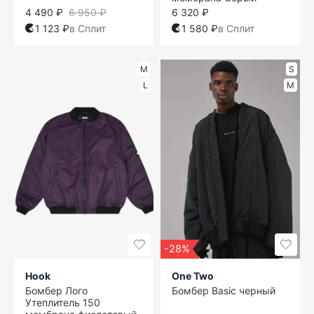
4 490 ₽
6 950 ₽
6 320 ₽
1 123 ₽
в Сплит
1 580 ₽
в Сплит
M
S
L
M
-28%
Hook
One Two
Бомбер Лого
Бомбер Basic черный
Утеплитель 150