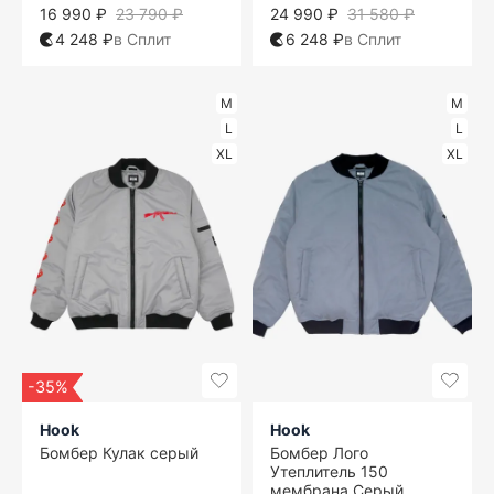
16 990 ₽
23 790 ₽
24 990 ₽
31 580 ₽
4 248 ₽
в Сплит
6 248 ₽
в Сплит
M
M
L
L
XL
XL
-35%
Hook
Hook
Бомбер Кулак серый
Бомбер Лого
Утеплитель 150
мембрана Серый