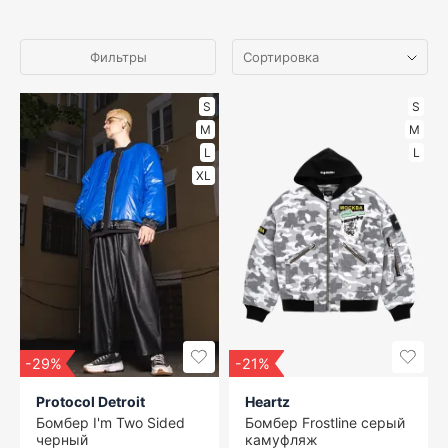
Фильтры
S
S
M
M
L
L
XL
-29%
-21%
Protocol Detroit
Heartz
Бомбер I'm Two Sided
Бомбер Frostline серый
черный
камуфляж