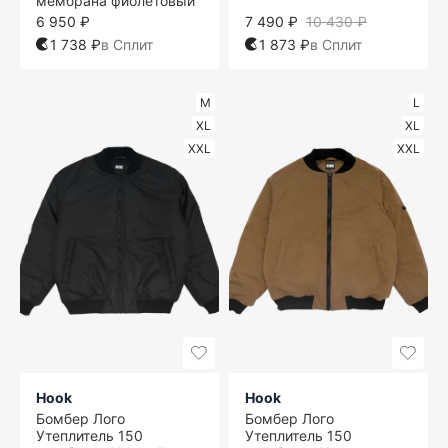
мембрана фиолетовый
6 950 ₽
7 490 ₽
10 430 ₽
1 738 ₽
в Сплит
1 873 ₽
в Сплит
M
L
XL
XL
XXL
XXL
Hook
Hook
Бомбер Лого
Бомбер Лого
Утеплитель 150
Утеплитель 150