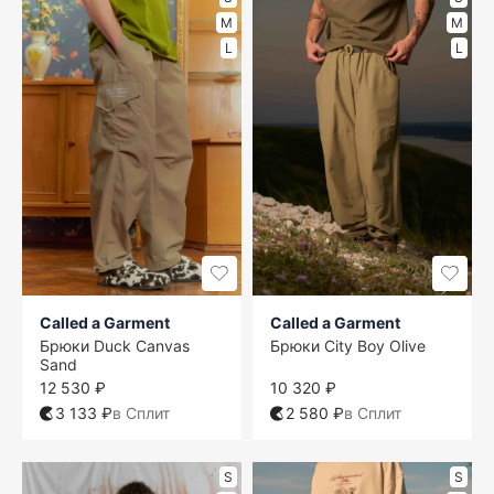
M
M
L
L
Called a Garment
Called a Garment
Брюки Duck Canvas
Брюки City Boy Olive
Sand
12 530 ₽
10 320 ₽
3 133 ₽
в Сплит
2 580 ₽
в Сплит
S
S