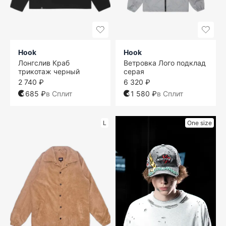
Hook
Hook
Лонгслив Краб
Ветровка Лого подклад
трикотаж черный
серая
2 740 ₽
6 320 ₽
685 ₽
в Сплит
1 580 ₽
в Сплит
L
One size