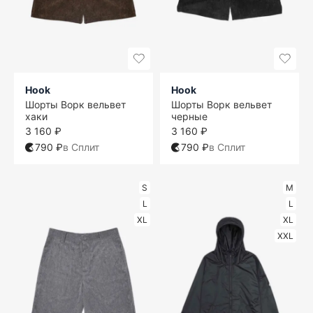
Hook
Hook
Шорты Ворк вельвет
Шорты Ворк вельвет
хаки
черные
3 160 ₽
3 160 ₽
790 ₽
в Сплит
790 ₽
в Сплит
S
M
L
L
XL
XL
XXL