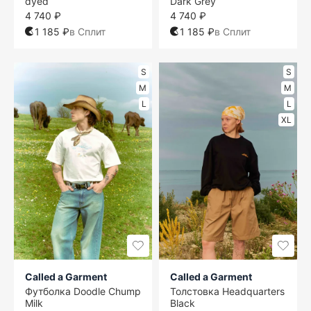
dyed
Dark Grey
4 740 ₽
4 740 ₽
1 185 ₽
в Сплит
1 185 ₽
в Сплит
S
S
M
M
L
L
XL
Called a Garment
Called a Garment
Футболка Doodle Chump
Толстовка Headquarters
Milk
Black