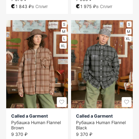
1 843 ₽
в Сплит
1 975 ₽
в Сплит
S
S
M
M
L
XL
XL
Called a Garment
Called a Garment
Рубашка Human Flannel
Рубашка Human Flannel
Brown
Black
9 370 ₽
9 370 ₽