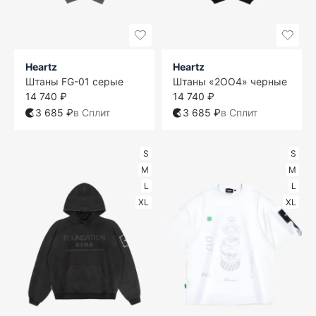
Heartz
Heartz
Штаны FG-01 серые
Штаны «2OO4» черные
14 740 ₽
14 740 ₽
3 685 ₽
в Сплит
3 685 ₽
в Сплит
S
S
M
M
L
L
XL
XL