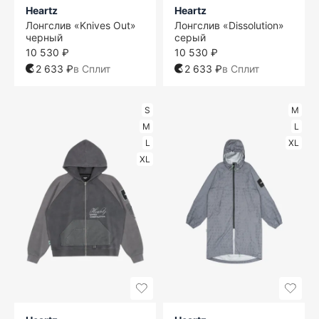
Heartz
Heartz
Лонгслив «Knives Out»
Лонгслив «Dissolution»
черный
серый
10 530 ₽
10 530 ₽
2 633 ₽
в Сплит
2 633 ₽
в Сплит
S
M
M
L
L
XL
XL