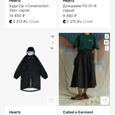
Heartz
Heartz
Худи Zip «Construction
Дождевик FG-01-R
Site» серое
серый
16 850 ₽
9 480 ₽
4 213 ₽
в Сплит
2 370 ₽
в Сплит
M
S
L
M
XL
L
Heartz
Called a Garment