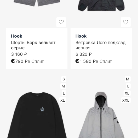
Hook
Hook
Шорты Ворк вельвет
Ветровка Лого подклад
серые
черная
3 160 ₽
6 320 ₽
790 ₽
в Сплит
1 580 ₽
в Сплит
S
M
M
L
L
XL
XL
XXL