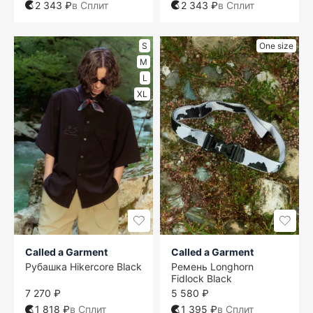
2 343 ₽
в Сплит
2 343 ₽
в Сплит
S
One size
M
L
XL
Called a Garment
Called a Garment
Рубашка Hikercore Black
Ремень Longhorn
Fidlock Black
7 270 ₽
5 580 ₽
1 818 ₽
в Сплит
1 395 ₽
в Сплит