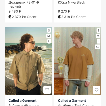
Дождевик FB-01-R
Юбка Niwa Black
черный
9 480 ₽
9 270 ₽
2 370 ₽
в Сплит
2 318 ₽
в Сплит
S
S
M
M
L
L
XL
Called a Garment
Called a Garment
Рубашка Hikercore
Футболка Tent Coyote