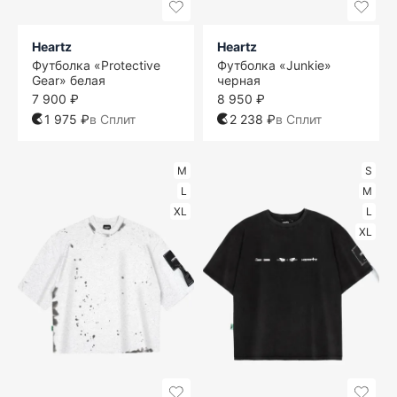
Heartz
Heartz
Футболка «Protective
Футболка «Junkie»
Gear» белая
черная
7 900 ₽
8 950 ₽
1 975 ₽
в Сплит
2 238 ₽
в Сплит
M
S
L
M
XL
L
XL