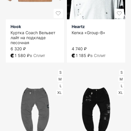
Hook
Heartz
Куртка Coach Вельвет
Кепка «Group-B»
лайт на подкладе
песочная
6 320 ₽
4 740 ₽
1 580 ₽
в Сплит
1 185 ₽
в Сплит
S
S
M
M
L
L
XL
XL