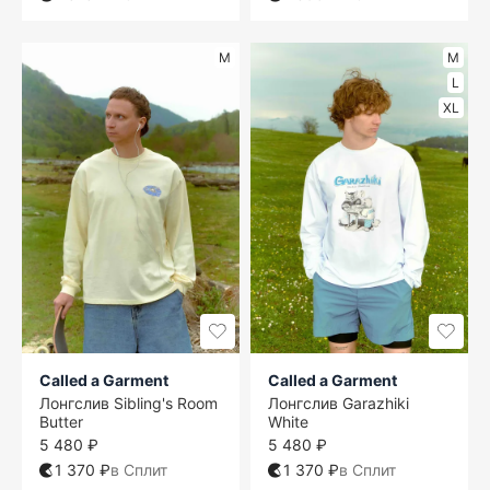
M
M
L
XL
Called a Garment
Called a Garment
Лонгслив Sibling's Room
Лонгслив Garazhiki
Butter
White
5 480 ₽
5 480 ₽
1 370 ₽
в Сплит
1 370 ₽
в Сплит