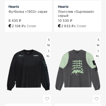
Heartz
Heartz
Футболка «1902» серая
Лонгслив «Supressed»
серый
8 430 ₽
10 530 ₽
2 108 ₽
в Сплит
2 633 ₽
в Сплит
S
S
M
M
L
L
XL
XL