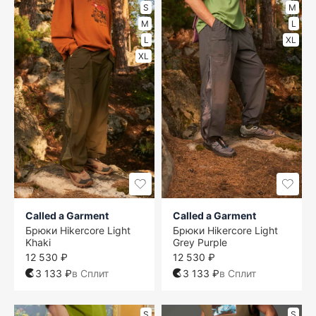
S
M
M
L
L
XL
XL
Called a Garment
Called a Garment
Брюки Hikercore Light
Брюки Hikercore Light
Khaki
Grey Purple
12 530 ₽
12 530 ₽
3 133 ₽
в Сплит
3 133 ₽
в Сплит
S
S