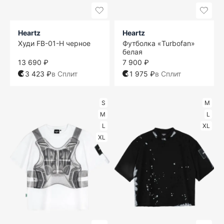
Heartz
Heartz
Худи FB-01-H черное
Футболка «Turbofan»
белая
13 690 ₽
7 900 ₽
3 423 ₽
в Сплит
1 975 ₽
в Сплит
S
M
M
L
L
XL
XL