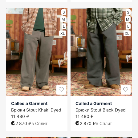
S
S
M
M
L
L
XL
XL
Called a Garment
Called a Garment
Брюки Stout Khaki Dyed
Брюки Stout Black Dyed
11 480 ₽
11 480 ₽
2 870 ₽
в Сплит
2 870 ₽
в Сплит