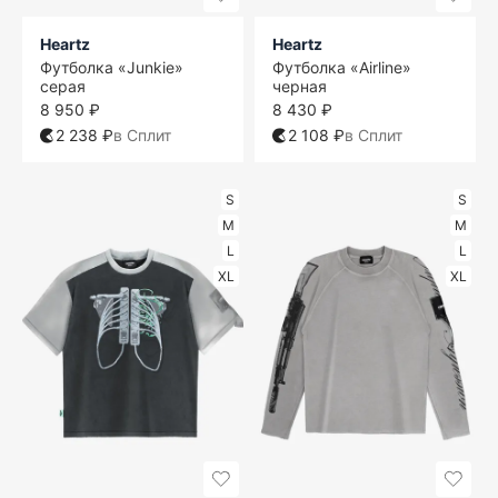
Heartz
Heartz
Футболка «Junkie»
Футболка «Airline»
серая
черная
8 950 ₽
8 430 ₽
2 238 ₽
в Сплит
2 108 ₽
в Сплит
S
S
M
M
L
L
XL
XL