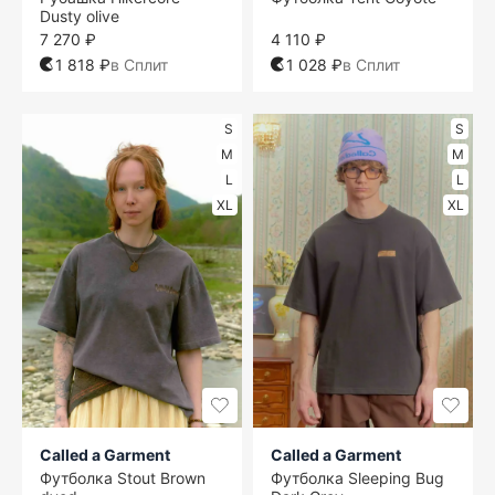
Dusty olive
7 270 ₽
4 110 ₽
1 818 ₽
в Сплит
1 028 ₽
в Сплит
S
S
M
M
L
L
XL
XL
Called a Garment
Called a Garment
Футболка Stout Brown
Футболка Sleeping Bug