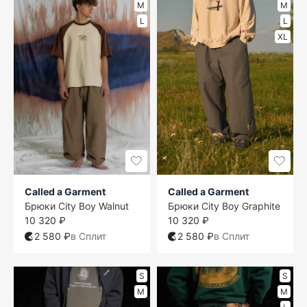
M
M
L
L
XL
Called a Garment
Called a Garment
Брюки City Boy Walnut
Брюки City Boy Graphite
10 320 ₽
10 320 ₽
2 580 ₽
в Сплит
2 580 ₽
в Сплит
S
S
M
M