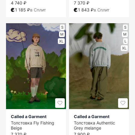
4 740 ₽
7 370 ₽
1 185 ₽
в Сплит
1 843 ₽
в Сплит
S
S
M
M
XL
L
XL
Called a Garment
Called a Garment
Толстовка Fly Fishing
Толстовка Authentic
Beige
Grey melange
7 370 ₽
7 900 ₽