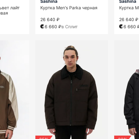
Sashina
Sashina
ьвет лайт
Куртка Men's Parka черная
Куртка M
евая
26 640 ₽
26 640 ₽
6 660 ₽
в Сплит
6 660 