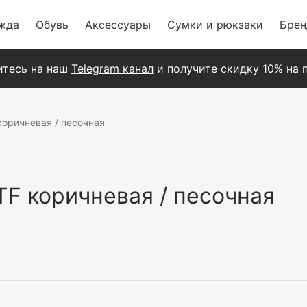
жда
Обувь
Аксессуары
Сумки и рюкзаки
Бре
тесь на наш
Telegram канал
и получите скидку 10% на п
коричневая / песочная
TF коричневая / песочная