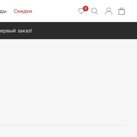
0
нды
Скидки
ервый заказ!