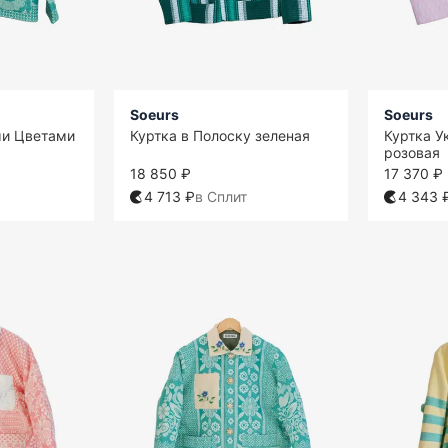
Soeurs
Soeurs
ми Цветами
Куртка в Полоску зеленая
Куртка У
розовая
18 850 ₽
17 370 ₽
4 713 ₽
в Сплит
4 343 