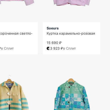
Soeurs
короченная светло-
Куртка карамельно-розовая
15 690 ₽
₽
в Сплит
3 923 ₽
в Сплит