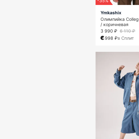
-35%
Ymkashix
Олимпийка Colleg
/ коричневая
3 990 ₽
6 110 ₽
998 ₽
в Сплит