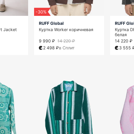
-30%
RUFF Global
RUFF Glo
rt Jacket
Куртка Worker коричневая
Куртка D
белая
9 990 ₽
14 220 ₽
14 220 ₽
2 498 ₽
в Сплит
3 555 