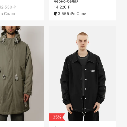
черно-белая
12 530 ₽
14 220 ₽
₽
в Сплит
3 555 ₽
в Сплит
-35%