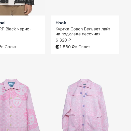
bal
Hook
RP Black черно-
Куртка Coach Вельвет лайт
на подкладе песочная
6 320 ₽
₽
в Сплит
1 580 ₽
в Сплит