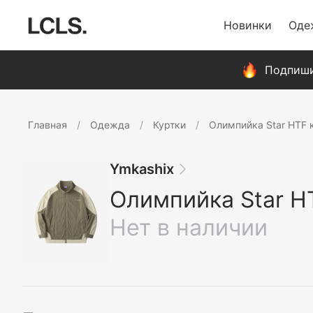
Новинки
Оде
Подпиши
Главная
Одежда
Куртки
Олимпийка Star HTF 
Ymkashix
Олимпийка Star H
Нет в наличии