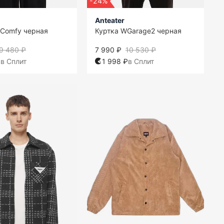
-24%
Anteater
Comfy черная
Куртка WGarage2 черная
9 480 ₽
7 990 ₽
10 530 ₽
₽
в Сплит
1 998 ₽
в Сплит