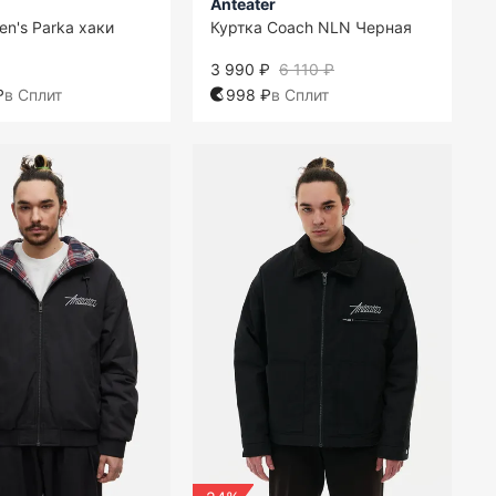
Anteater
en's Parka хаки
Куртка Coach NLN Черная
3 990 ₽
6 110 ₽
₽
в Сплит
998 ₽
в Сплит