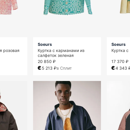
Soeurs
Soeurs
я розовая
Куртка с карманами из
Куртка с
салфеток зеленая
20 850 ₽
17 370 ₽
5 213 ₽
в Сплит
4 343 