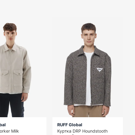
bal
RUFF Global
rker Milk
Куртка DRP Houndstooth