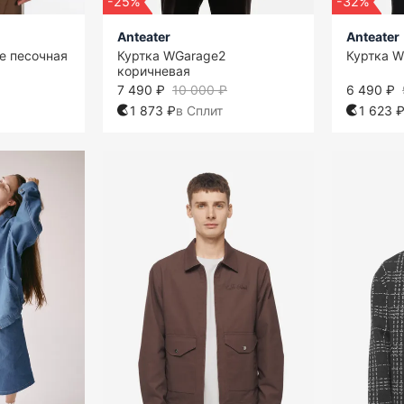
-25%
-32%
Anteater
Anteater
e песочная
Куртка WGarage2
Куртка W
коричневая
7 490 ₽
10 000 ₽
6 490 ₽
1 873 ₽
в Сплит
1 623 