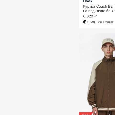
Hook
Куртка Coach Вел
на подкладе беж
6 320 ₽
1 580 ₽
в Сплит