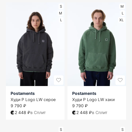
S
M
M
L
L
XL
Postaments
Postaments
Худи P Logo LW серое
Худи P Logo LW хаки
9 790 ₽
9 790 ₽
2 448 ₽
в Сплит
2 448 ₽
в Сплит
S
S