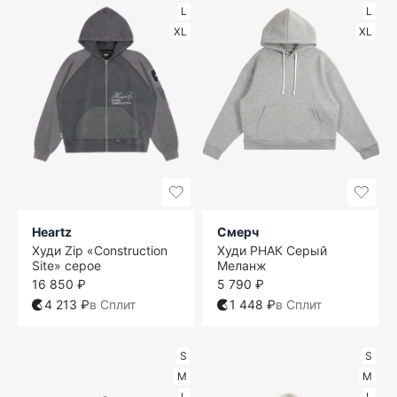
L
L
XL
XL
Heartz
Смерч
Худи Zip «Construction
Худи РНАК Серый
Site» серое
Меланж
16 850 ₽
5 790 ₽
4 213 ₽
в Сплит
1 448 ₽
в Сплит
S
S
M
M
L
L