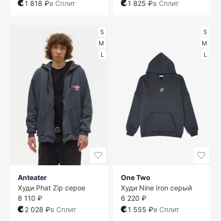
1 818 ₽
в Сплит
1 825 ₽
в Сплит
S
S
M
M
L
L
Anteater
One Two
Худи Phat Zip серое
Худи Nine Iron серый
8 110 ₽
6 220 ₽
2 028 ₽
в Сплит
1 555 ₽
в Сплит