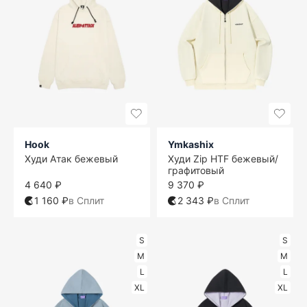
Hook
Ymkashix
Худи Атак бежевый
Худи Zip HTF бежевый/
графитовый
4 640 ₽
9 370 ₽
1 160 ₽
в Сплит
2 343 ₽
в Сплит
S
S
M
M
L
L
XL
XL