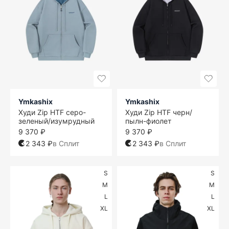
Ymkashix
Ymkashix
Худи Zip HTF серо-
Худи Zip HTF черн/
зеленый/изумрудный
пылн-фиолет
9 370 ₽
9 370 ₽
2 343 ₽
в Сплит
2 343 ₽
в Сплит
S
S
M
M
L
L
XL
XL