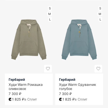
S
S
M
M
L
L
Гербарий
Гербарий
Худи Warm Ромашка
Худи Warm Одуванчик
оливковое
голубое
7 300 ₽
7 300 ₽
1 825 ₽
в Сплит
1 825 ₽
в Сплит