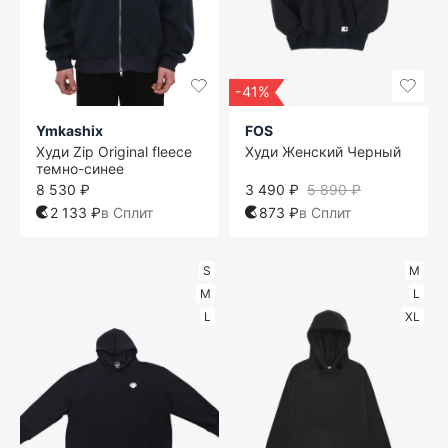
-41%
Ymkashix
FOS
Худи Zip Original fleece
Худи Женский Черный
темно-синее
8 530 ₽
3 490 ₽
5 890 ₽
2 133 ₽
в Сплит
873 ₽
в Сплит
S
M
M
L
L
XL