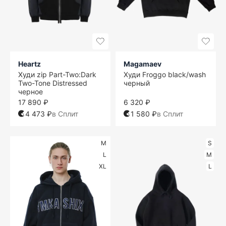
Heartz
Magamaev
Худи zip Part-Two:Dark
Худи Froggo black/wash
Two-Tone Distressed
черный
черное
17 890 ₽
6 320 ₽
4 473 ₽
в Сплит
1 580 ₽
в Сплит
M
S
L
M
XL
L