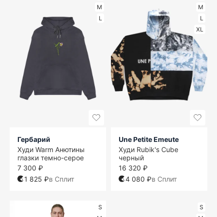
M
M
L
L
XL
Гербарий
Une Petite Emeute
Худи Warm Анютины
Худи Rubik's Cube
глазки темно-серое
черный
7 300 ₽
16 320 ₽
1 825 ₽
в Сплит
4 080 ₽
в Сплит
S
S