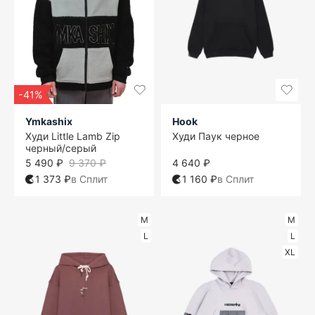
-41%
Ymkashix
Hook
Худи Little Lamb Zip
Худи Паук черное
черный/серый
5 490 ₽
9 370 ₽
4 640 ₽
1 373 ₽
в Сплит
1 160 ₽
в Сплит
M
M
L
L
XL