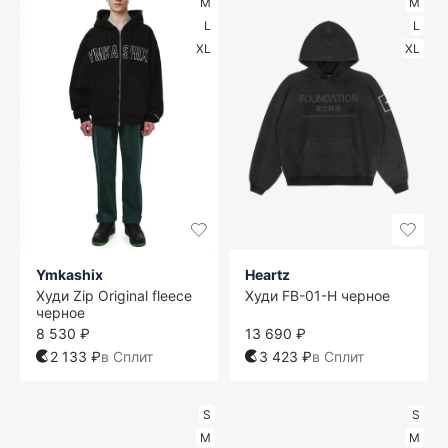
M
M
L
L
XL
XL
Ymkashix
Heartz
Худи Zip Original fleece
Худи FB-01-H черное
черное
8 530 ₽
13 690 ₽
2 133 ₽
в Сплит
3 423 ₽
в Сплит
S
S
M
M