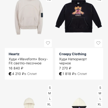
Heartz
Creepy Clothing
Худи «Waveform» Boxy-
Худи Натюрморт
Fit светло-песочное
черное
16 840 ₽
7 270 ₽
4 210 ₽
в Сплит
1 818 ₽
в Сплит
S
S
M
M
L
L
XL
XL