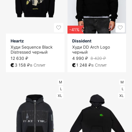
-41%
Heartz
Dissident
Худи Sequence Black
Худи DD Arch Logo
Distressed черный
черный
12 630 ₽
4 990 ₽
8 420 ₽
3 158 ₽
в Сплит
1 248 ₽
в Сплит
M
M
L
L
XL
XL