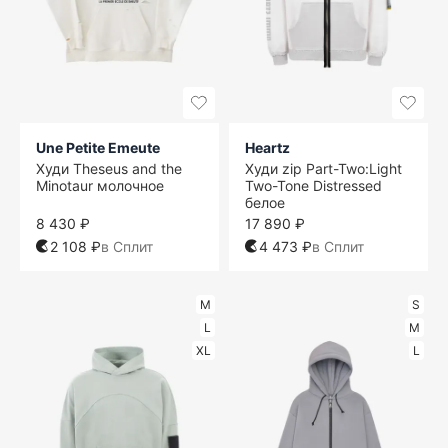
Une Petite Emeute
Heartz
Худи Theseus and the
Худи zip Part-Two:Light
Minotaur молочное
Two-Tone Distressed
белое
8 430 ₽
17 890 ₽
2 108 ₽
в Сплит
4 473 ₽
в Сплит
M
S
L
M
XL
L