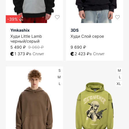
-39%
Ymkashix
3DS
Худи Little Lamb
Худи Слой серое
черный/серый
5 490 ₽
9 060 ₽
9 690 ₽
1 373 ₽
в Сплит
2 423 ₽
в Сплит
S
M
M
L
L
XL