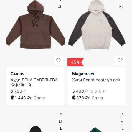
XL
XL
-45%
Смерч
Magamaev
Худи ЛЕНА ПАВЕЛЬЕВА
Худи Script heater/black
Кофейный
5 790 ₽
3 490 ₽
6 310 ₽
1 448 ₽
в Сплит
873 ₽
в Сплит
S
S
M
M
L
L