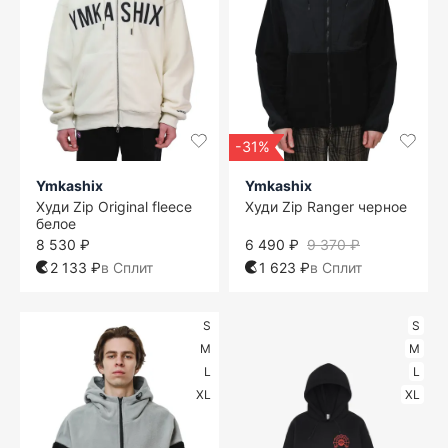
-31%
Ymkashix
Ymkashix
Худи Zip Original fleece
Худи Zip Ranger черное
белое
8 530 ₽
6 490 ₽
9 370 ₽
2 133 ₽
в Сплит
1 623 ₽
в Сплит
S
S
M
M
L
L
XL
XL