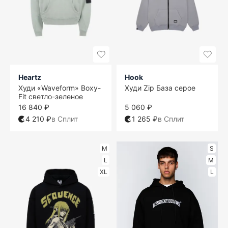
Heartz
Hook
Худи «Waveform» Boxy-
Худи Zip База серое
Fit светло-зеленое
16 840 ₽
5 060 ₽
4 210 ₽
в Сплит
1 265 ₽
в Сплит
M
S
L
M
XL
L