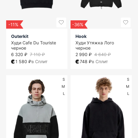
-11%
-36%
Outerkit
Hook
Худи Cafe Du Touriste
Худи Утяжка Лого
черное
черное
6 320 ₽
7 110 ₽
2 990 ₽
4 640 ₽
1 580 ₽
в Сплит
748 ₽
в Сплит
S
S
M
M
L
L