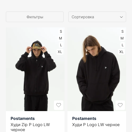
Фильтры
S
S
M
M
L
L
XL
XL
Postaments
Postaments
Худи Zip P Logo LW
Худи P Logo LW черное
черное