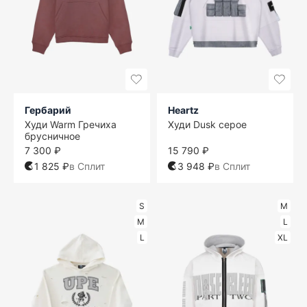
Гербарий
Heartz
Худи Warm Гречиха
Худи Dusk серое
брусничное
7 300 ₽
15 790 ₽
1 825 ₽
в Сплит
3 948 ₽
в Сплит
S
M
M
L
L
XL