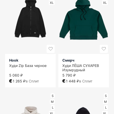
XL
XL
Hook
Смерч
Худи Zip База черное
Худи ЛЁША СУХАРЕВ
Изумрудный
5 060 ₽
5 790 ₽
1 265 ₽
в Сплит
1 448 ₽
в Сплит
S
S
M
M
L
L
XL
XL