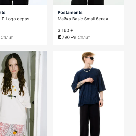
nts
Postaments
 P Logo серая
Майка Basic Small белая
3 160 ₽
 Сплит
790 ₽
в Сплит