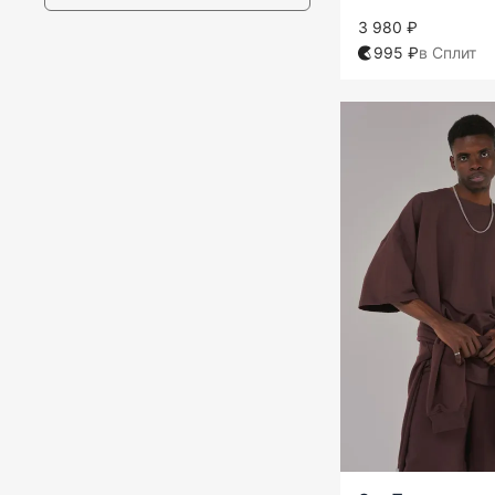
3 980 ₽
995 ₽
в Сплит