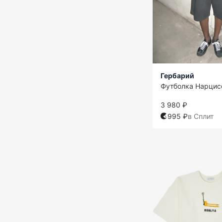
Гербарий
Футболка Нарцис
3 980 ₽
995 ₽
в Сплит