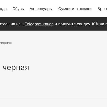
жда
Обувь
Аксессуары
Сумки и рюкзаки
Бре
тесь на наш
Telegram канал
и получите скидку 10% на п
 черная
 черная