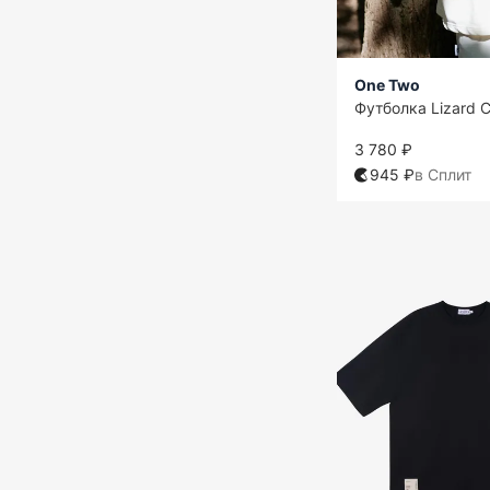
One Two
Футболка Lizard C
3 780 ₽
945 ₽
в Сплит