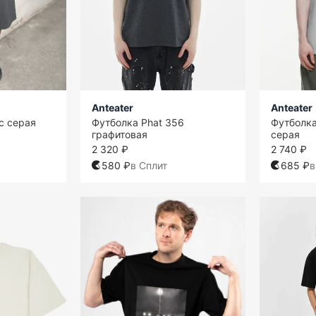
Anteater
Anteater
с серая
Футболка Phat 356
Футболка
графитовая
серая
2 320 ₽
2 740 ₽
580 ₽
в Сплит
685 ₽
в