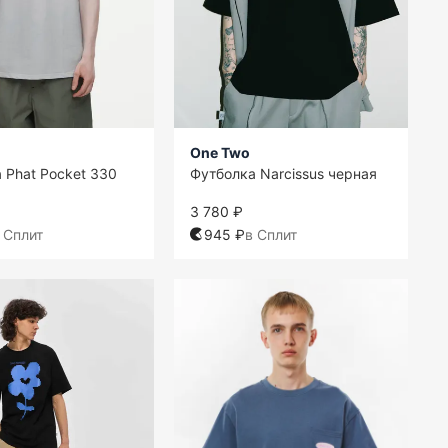
One Two
 Phat Pocket 330
Футболка Narcissus черная
3 780 ₽
 Сплит
945 ₽
в Сплит