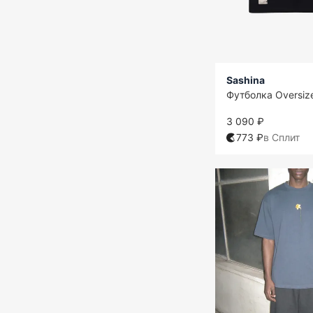
Sashina
Футболка Oversiz
3 090 ₽
773 ₽
в Сплит