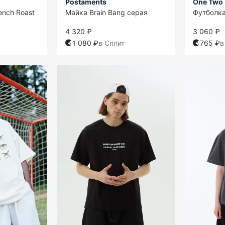
Postaments
One Two
ench Roast
Майка Brain Bang серая
Футболка
4 320 ₽
3 060 ₽
1 080 ₽
в Сплит
765 ₽
в