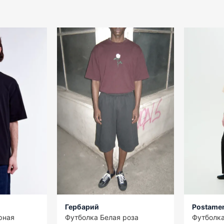
Гербарий
Postame
рная
Футболка Белая роза
Футболка