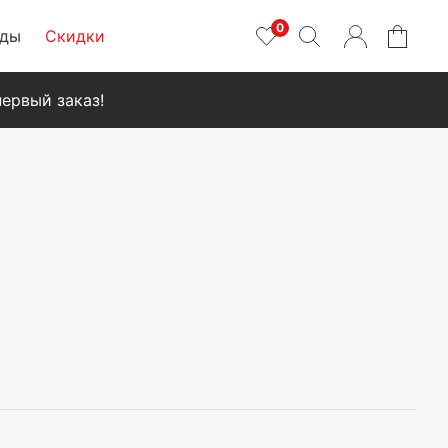
0
нды
Скидки
ервый заказ!