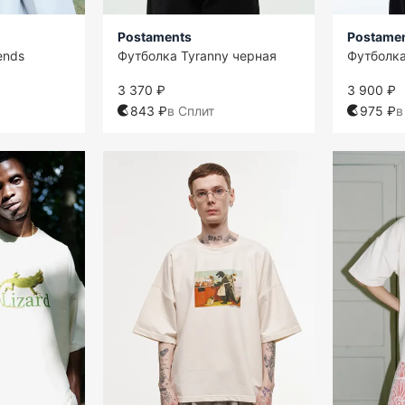
Postaments
Postame
ends
Футболка Tyranny черная
Футболка
3 370 ₽
3 900 ₽
843 ₽
в Сплит
975 ₽
в