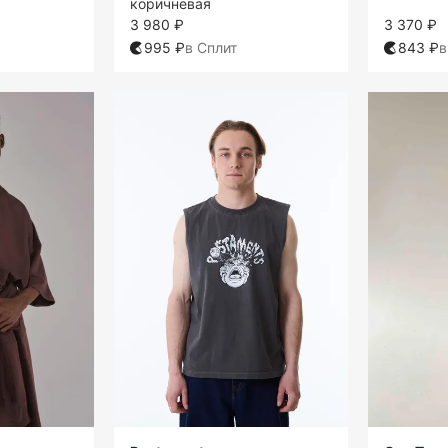
коричневая
3 980 ₽
3 370 ₽
995 ₽
в Сплит
843 ₽
в