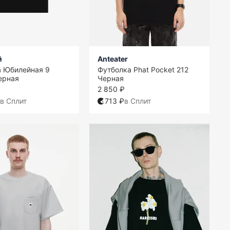
й
Anteater
а Юбилейная 9
Футболка Phat Pocket 212
ерная
Черная
2 850 ₽
в Сплит
713 ₽
в Сплит