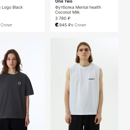
One Two
 Logo Black
Футболка Mental health
Coconut Milk
3 780 ₽
 Сплит
945 ₽
в Сплит