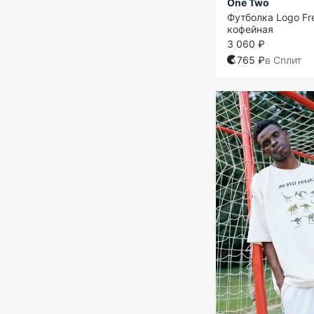
One Two
Футболка Logo Fr
кофейная
3 060 ₽
765 ₽
в Сплит