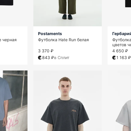
Postaments
Гербари
e черная
Футболка Hate Run белая
Футболк
цветов ч
3 370 ₽
4 650 ₽
843 ₽
в Сплит
1 163 ₽